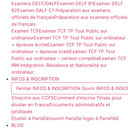
Examens DELF/DALF
Examen DELF B1
Examen DELF
B2
Examen DALF C1
Préparation aux examens
officiels de français
Préparation aux examens officiels
de français
Examen TCF
Examen TCF TP Tout Public sur
ordinateur
Examen TCF TP Tout Public sur ordinateur
+ épreuve écrite
Examen TCF TP Tout Public sur
ordinateur + épreuve orale
Examen TCF TP Tout
Public sur ordinateur – version complète
Examen TCF
IRN Intégration, Résidence et Nationalité sur
ordinateur
INFOS & INSCRIPTION
Fermer INFOS & INSCRIPTION
Ouvrir INFOS & INSC
S’inscrire aux CCFS
Comment s’inscrire ?
Visas pour
étudier en France
Documents administratifs et
juridiques
Étudier à Paris
Découvrir Paris
Se loger à Paris
FAQ
BLOG