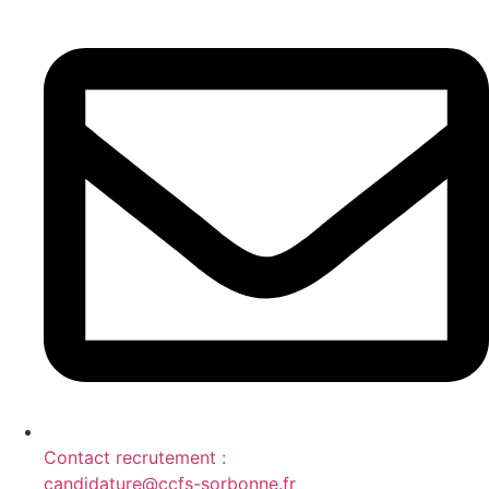
Contact recrutement :
candidature@ccfs-sorbonne.fr