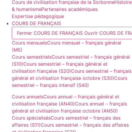
Cours de civilisation française de la Sorbonne
Histoire
& humanisme
Partenaires académiques
Expertise pédagogique
COURS DE FRANÇAIS
Fermer COURS DE FRANÇAIS
Ouvrir COURS DE F
Cours mensuels
Cours mensuel – français général
(M5)
Cours semestriels
Cours semestriel – français général
(S10)
Cours semestriel – français général et
civilisation française (S20)
Cours semestriel – français
général et civilisation française octobre (S30)
Cours
semestriel – français intensif (S40)
Cours annuels
Cours annuel – français général et
civilisation française (AN40)
Cours annuel – français
général et civilisation française octobre (AN50)
Cours spécialisés
Cours semestriel – français des
affaires (S11)
Cours semestriel – français des affaires
et civilisation française (S21)