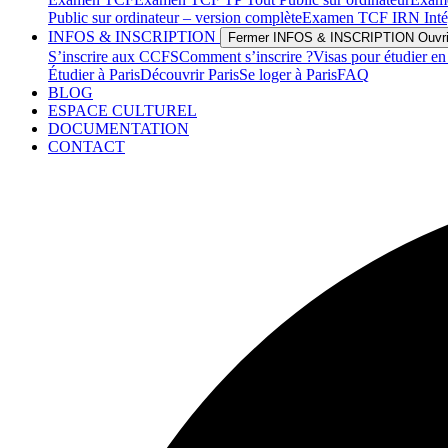
Public sur ordinateur – version complète
Examen TCF IRN Intégra
INFOS & INSCRIPTION
Fermer INFOS & INSCRIPTION
Ouvr
S’inscrire aux CCFS
Comment s’inscrire ?
Visas pour étudier en
Étudier à Paris
Découvrir Paris
Se loger à Paris
FAQ
BLOG
ESPACE CULTUREL
DOCUMENTATION
CONTACT