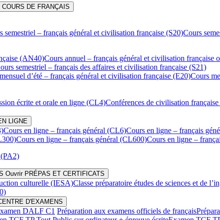
ir COURS DE FRANÇAIS
 semestriel – français général et civilisation française (S20)
Cours semest
rançaise (AN40)
Cours annuel – français général et civilisation française
ours semestriel – français des affaires et civilisation française (S21)
mensuel d’été – français général et civilisation française (E20)
Cours men
sion écrite et orale en ligne (CL4)
Conférences de civilisation française
EN LIGNE
3)
Cours en ligne – français général (CL6)
Cours en ligne – français géné
CL300)
Cours en ligne – français général (CL600)
Cours en ligne – frança
 (PA2)
S
Ouvrir PRÉPAS ET CERTIFICATS
uction culturelle (IESA)
Classe préparatoire études de sciences et de l’i
0)
r CENTRE D'EXAMENS
xamen DALF C1
Préparation aux examens officiels de français
Prépara
n TCF TP Tout Public sur ordinateur + épreuve écrite
Examen TCF TP T