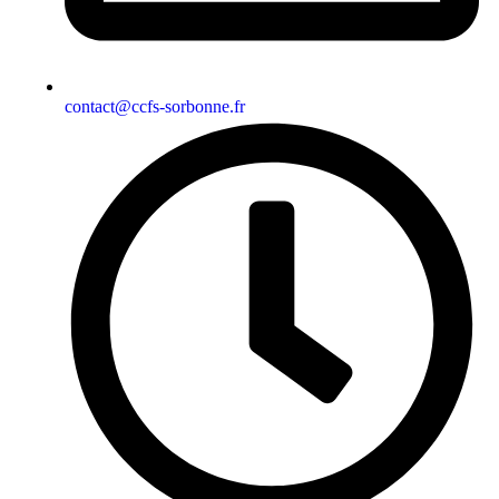
contact@ccfs-sorbonne.fr