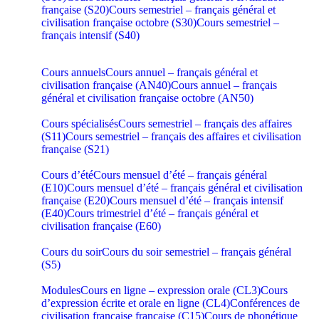
française (S20)
Cours semestriel – français général et
civilisation française octobre (S30)
Cours semestriel –
français intensif (S40)
Cours annuels
Cours annuel – français général et
civilisation française (AN40)
Cours annuel – français
général et civilisation française octobre (AN50)
Cours spécialisés
Cours semestriel – français des affaires
(S11)
Cours semestriel – français des affaires et civilisation
française (S21)
Cours d’été
Cours mensuel d’été – français général
(E10)
Cours mensuel d’été – français général et civilisation
française (E20)
Cours mensuel d’été – français intensif
(E40)
Cours trimestriel d’été – français général et
civilisation française (E60)
Cours du soir
Cours du soir semestriel – français général
(S5)
Modules
Cours en ligne – expression orale (CL3)
Cours
d’expression écrite et orale en ligne (CL4)
Conférences de
civilisation française française (C15)
Cours de phonétique