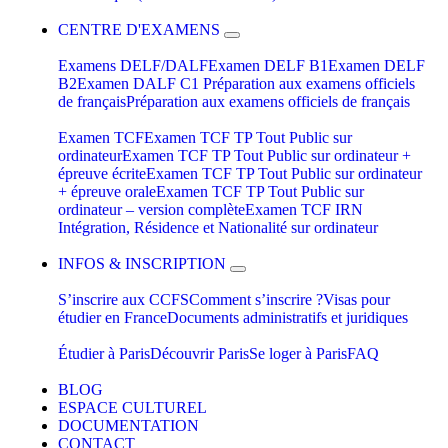
CENTRE D'EXAMENS
Examens DELF/DALF
Examen DELF B1
Examen DELF
B2
Examen DALF C1
Préparation aux examens officiels
de français
Préparation aux examens officiels de français
Examen TCF
Examen TCF TP Tout Public sur
ordinateur
Examen TCF TP Tout Public sur ordinateur +
épreuve écrite
Examen TCF TP Tout Public sur ordinateur
+ épreuve orale
Examen TCF TP Tout Public sur
ordinateur – version complète
Examen TCF IRN
Intégration, Résidence et Nationalité sur ordinateur
INFOS & INSCRIPTION
S’inscrire aux CCFS
Comment s’inscrire ?
Visas pour
étudier en France
Documents administratifs et juridiques
Étudier à Paris
Découvrir Paris
Se loger à Paris
FAQ
BLOG
ESPACE CULTUREL
DOCUMENTATION
CONTACT