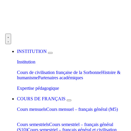
INSTITUTION
Institution
Cours de civilisation française de la Sorbonne
Histoire &
humanisme
Partenaires académiques
Expertise pédagogique
COURS DE FRANÇAIS
Cours mensuels
Cours mensuel – français général (M5)
Cours semestriels
Cours semestriel – français général
(S10)
Cours semestriel – français général et civilisation