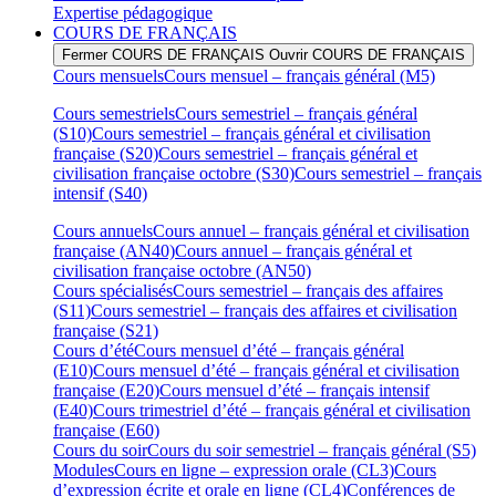
Expertise pédagogique
COURS DE FRANÇAIS
Fermer COURS DE FRANÇAIS
Ouvrir COURS DE FRANÇAIS
Cours mensuels
Cours mensuel – français général (M5)
Cours semestriels
Cours semestriel – français général
(S10)
Cours semestriel – français général et civilisation
française (S20)
Cours semestriel – français général et
civilisation française octobre (S30)
Cours semestriel – français
intensif (S40)
Cours annuels
Cours annuel – français général et civilisation
française (AN40)
Cours annuel – français général et
civilisation française octobre (AN50)
Cours spécialisés
Cours semestriel – français des affaires
(S11)
Cours semestriel – français des affaires et civilisation
française (S21)
Cours d’été
Cours mensuel d’été – français général
(E10)
Cours mensuel d’été – français général et civilisation
française (E20)
Cours mensuel d’été – français intensif
(E40)
Cours trimestriel d’été – français général et civilisation
française (E60)
Cours du soir
Cours du soir semestriel – français général (S5)
Modules
Cours en ligne – expression orale (CL3)
Cours
d’expression écrite et orale en ligne (CL4)
Conférences de