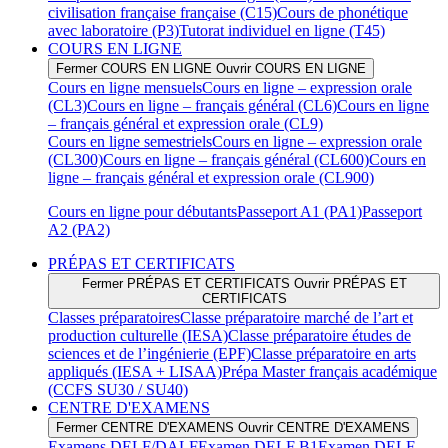
civilisation française française (C15)
Cours de phonétique
avec laboratoire (P3)
Tutorat individuel en ligne (T45)
COURS EN LIGNE
Fermer COURS EN LIGNE
Ouvrir COURS EN LIGNE
Cours en ligne mensuels
Cours en ligne – expression orale
(CL3)
Cours en ligne – français général (CL6)
Cours en ligne
– français général et expression orale (CL9)
Cours en ligne semestriels
Cours en ligne – expression orale
(CL300)
Cours en ligne – français général (CL600)
Cours en
ligne – français général et expression orale (CL900)
Cours en ligne pour débutants
Passeport A1 (PA1)
Passeport
A2 (PA2)
PRÉPAS ET CERTIFICATS
Fermer PRÉPAS ET CERTIFICATS
Ouvrir PRÉPAS ET
CERTIFICATS
Classes préparatoires
Classe préparatoire marché de l’art et
production culturelle (IESA)
Classe préparatoire études de
sciences et de l’ingénierie (EPF)
Classe préparatoire en arts
appliqués (IESA + LISAA)
Prépa Master français académique
(CCFS SU30 / SU40)
CENTRE D'EXAMENS
Fermer CENTRE D'EXAMENS
Ouvrir CENTRE D'EXAMENS
Examens DELF/DALF
Examen DELF B1
Examen DELF