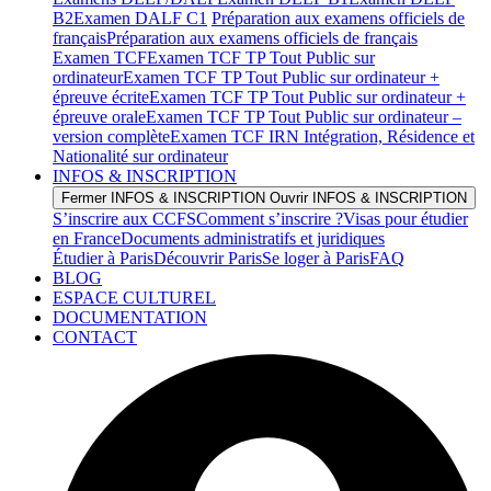
B2
Examen DALF C1
Préparation aux examens officiels de
français
Préparation aux examens officiels de français
Examen TCF
Examen TCF TP Tout Public sur
ordinateur
Examen TCF TP Tout Public sur ordinateur +
épreuve écrite
Examen TCF TP Tout Public sur ordinateur +
épreuve orale
Examen TCF TP Tout Public sur ordinateur –
version complète
Examen TCF IRN Intégration, Résidence et
Nationalité sur ordinateur
INFOS & INSCRIPTION
Fermer INFOS & INSCRIPTION
Ouvrir INFOS & INSCRIPTION
S’inscrire aux CCFS
Comment s’inscrire ?
Visas pour étudier
en France
Documents administratifs et juridiques
Étudier à Paris
Découvrir Paris
Se loger à Paris
FAQ
BLOG
ESPACE CULTUREL
DOCUMENTATION
CONTACT