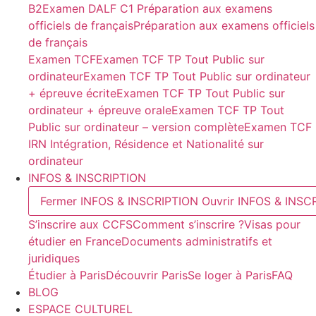
B2
Examen DALF C1
Préparation aux examens
officiels de français
Préparation aux examens officiels
de français
Examen TCF
Examen TCF TP Tout Public sur
ordinateur
Examen TCF TP Tout Public sur ordinateur
+ épreuve écrite
Examen TCF TP Tout Public sur
ordinateur + épreuve orale
Examen TCF TP Tout
Public sur ordinateur – version complète
Examen TCF
IRN Intégration, Résidence et Nationalité sur
ordinateur
INFOS & INSCRIPTION
Fermer INFOS & INSCRIPTION
Ouvrir INFOS & INSC
S’inscrire aux CCFS
Comment s’inscrire ?
Visas pour
étudier en France
Documents administratifs et
juridiques
Étudier à Paris
Découvrir Paris
Se loger à Paris
FAQ
BLOG
ESPACE CULTUREL