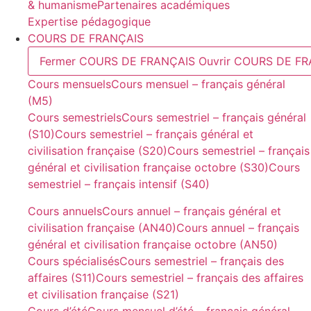
& humanisme
Partenaires académiques
Expertise pédagogique
COURS DE FRANÇAIS
Fermer COURS DE FRANÇAIS
Ouvrir COURS DE F
Cours mensuels
Cours mensuel – français général
(M5)
Cours semestriels
Cours semestriel – français général
(S10)
Cours semestriel – français général et
civilisation française (S20)
Cours semestriel – français
général et civilisation française octobre (S30)
Cours
semestriel – français intensif (S40)
Cours annuels
Cours annuel – français général et
civilisation française (AN40)
Cours annuel – français
général et civilisation française octobre (AN50)
Cours spécialisés
Cours semestriel – français des
affaires (S11)
Cours semestriel – français des affaires
et civilisation française (S21)
Cours d’été
Cours mensuel d’été – français général