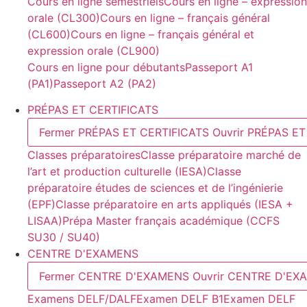
Cours en ligne semestriels
Cours en ligne – expression
orale (CL300)
Cours en ligne – français général
(CL600)
Cours en ligne – français général et
expression orale (CL900)
Cours en ligne pour débutants
Passeport A1
(PA1)
Passeport A2 (PA2)
PRÉPAS ET CERTIFICATS
Fermer PRÉPAS ET CERTIFICATS
Ouvrir PRÉPAS E
Classes préparatoires
Classe préparatoire marché de
l’art et production culturelle (IESA)
Classe
préparatoire études de sciences et de l’ingénierie
(EPF)
Classe préparatoire en arts appliqués (IESA +
LISAA)
Prépa Master français académique (CCFS
SU30 / SU40)
CENTRE D'EXAMENS
Fermer CENTRE D'EXAMENS
Ouvrir CENTRE D'EX
Examens DELF/DALF
Examen DELF B1
Examen DELF