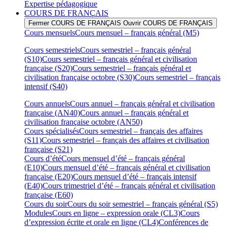
Expertise pédagogique
COURS DE FRANÇAIS
Fermer COURS DE FRANÇAIS
Ouvrir COURS DE FRANÇAIS
Cours mensuels
Cours mensuel – français général (M5)
Cours semestriels
Cours semestriel – français général
(S10)
Cours semestriel – français général et civilisation
française (S20)
Cours semestriel – français général et
civilisation française octobre (S30)
Cours semestriel – français
intensif (S40)
Cours annuels
Cours annuel – français général et civilisation
française (AN40)
Cours annuel – français général et
civilisation française octobre (AN50)
Cours spécialisés
Cours semestriel – français des affaires
(S11)
Cours semestriel – français des affaires et civilisation
française (S21)
Cours d’été
Cours mensuel d’été – français général
(E10)
Cours mensuel d’été – français général et civilisation
française (E20)
Cours mensuel d’été – français intensif
(E40)
Cours trimestriel d’été – français général et civilisation
française (E60)
Cours du soir
Cours du soir semestriel – français général (S5)
Modules
Cours en ligne – expression orale (CL3)
Cours
d’expression écrite et orale en ligne (CL4)
Conférences de