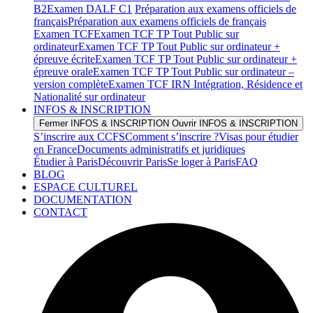
B2
Examen DALF C1
Préparation aux examens officiels de
français
Préparation aux examens officiels de français
Examen TCF
Examen TCF TP Tout Public sur
ordinateur
Examen TCF TP Tout Public sur ordinateur +
épreuve écrite
Examen TCF TP Tout Public sur ordinateur +
épreuve orale
Examen TCF TP Tout Public sur ordinateur –
version complète
Examen TCF IRN Intégration, Résidence et
Nationalité sur ordinateur
INFOS & INSCRIPTION
Fermer INFOS & INSCRIPTION
Ouvrir INFOS & INSCRIPTION
S’inscrire aux CCFS
Comment s’inscrire ?
Visas pour étudier
en France
Documents administratifs et juridiques
Étudier à Paris
Découvrir Paris
Se loger à Paris
FAQ
BLOG
ESPACE CULTUREL
DOCUMENTATION
CONTACT