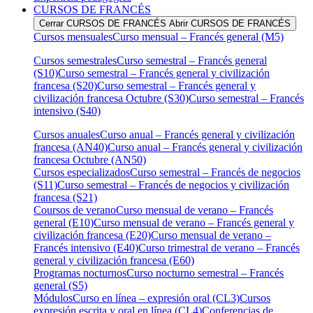
CURSOS DE FRANCÉS
Cerrar CURSOS DE FRANCÉS
Abrir CURSOS DE FRANCÉS
Cursos mensuales
Curso mensual – Francés general (M5)
Cursos semestrales
Curso semestral – Francés general
(S10)
Curso semestral – Francés general y civilización
francesa (S20)
Curso semestral – Francés general y
civilización francesa Octubre (S30)
Curso semestral – Francés
intensivo (S40)
Cursos anuales
Curso anual – Francés general y civilización
francesa (AN40)
Curso anual – Francés general y civilización
francesa Octubre (AN50)
Cursos especializados
Curso semestral – Francés de negocios
(S11)
Curso semestral – Francés de negocios y civilización
francesa (S21)
Coursos de verano
Curso mensual de verano – Francés
general (E10)
Curso mensual de verano – Francés general y
civilización francesa (E20)
Curso mensual de verano –
Francés intensivo (E40)
Curso trimestral de verano – Francés
general y civilización francesa (E60)
Programas nocturnos
Curso nocturno semestral – Francés
general (S5)
Módulos
Curso en línea – expresión oral (CL3)
Cursos
expresión escrita y oral en línea (CL4)
Conferencias de