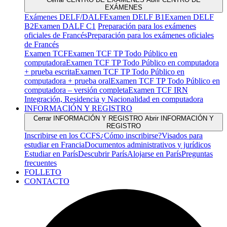
EXÁMENES
Exámenes DELF/DALF
Examen DELF B1
Examen DELF
B2
Examen DALF C1
Preparación para los exámenes
oficiales de Francés
Preparación para los exámenes oficiales
de Francés
Examen TCF
Examen TCF TP Todo Público en
computadora
Examen TCF TP Todo Público en computadora
+ prueba escrita
Examen TCF TP Todo Público en
computadora + prueba oral
Examen TCF TP Todo Público en
computadora – versión completa
Examen TCF IRN
Integración, Residencia y Nacionalidad en computadora
INFORMACIÓN Y REGISTRO
Cerrar INFORMACIÓN Y REGISTRO
Abrir INFORMACIÓN Y
REGISTRO
Inscribirse en los CCFS
¿Cómo inscribirse?
Visados para
estudiar en Francia
Documentos administrativos y jurídicos
Estudiar en París
Descubrir París
Alojarse en París
Preguntas
frecuentes
FOLLETO
CONTACTO