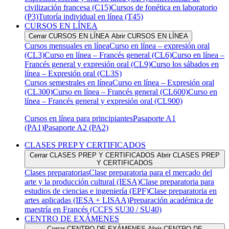
civilización francesa (C15)
Cursos de fonética en laboratorio
(P3)
Tutoría individual en línea (T45)
CURSOS EN LÍNEA
Cerrar CURSOS EN LÍNEA
Abrir CURSOS EN LÍNEA
Cursos mensuales en línea
Curso en línea – expresión oral
(CL3)
Curso en línea – Francés general (CL6)
Curso en línea –
Francés general y expresión oral (CL9)
Curso los sábados en
línea – Expresión oral (CL3S)
Cursos semestrales en línea
Curso en línea – Expresión oral
(CL300)
Curso en línea – Francés general (CL600)
Curso en
línea – Francés general y expresión oral (CL900)
Cursos en línea para principiantes
Pasaporte A1
(PA1)
Pasaporte A2 (PA2)
CLASES PREP Y CERTIFICADOS
Cerrar CLASES PREP Y CERTIFICADOS
Abrir CLASES PREP
Y CERTIFICADOS
Clases preparatorias
Clase preparatoria para el mercado del
arte y la producción cultural (IESA)
Clase preparatoria para
estudios de ciencias e ingeniería (EPF)
Clase preparatoria en
artes aplicadas (IESA + LISAA)
Preparación académica de
maestría en Francés (CCFS SU30 / SU40)
CENTRO DE EXÁMENES
Cerrar CENTRO DE EXÁMENES
Abrir CENTRO DE