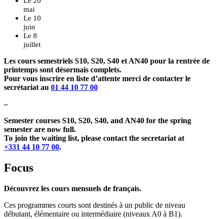
Le 20
mai
Le 10
juin
Le 8
juillet
Les cours semestriels S10, S20, S40 et AN40 pour la rentrée de
printemps sont désormais complets.
Pour vous inscrire en liste d’attente merci de contacter le
secrétariat au
01 44 10 77 00
–
Semester courses S10, S20, S40, and AN40 for the spring
semester are now full.
To join the waiting list, please contact the secretariat at
+331 44 10 77 00
.
Focus
Découvrez les cours mensuels de français.
Ces programmes courts sont destinés à un public de niveau
débutant, élémentaire ou intermédiaire (niveaux A0 à B1).