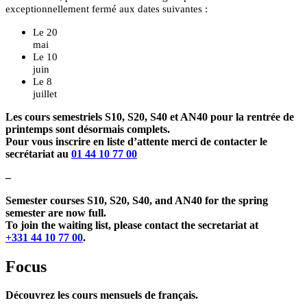
exceptionnellement fermé aux dates suivantes :
Le 20
mai
Le 10
juin
Le 8
juillet
Les cours semestriels S10, S20, S40 et AN40 pour la rentrée de
printemps sont désormais complets.
Pour vous inscrire en liste d’attente merci de contacter le
secrétariat au
01 44 10 77 00
–
Semester courses S10, S20, S40, and AN40 for the spring
semester are now full.
To join the waiting list, please contact the secretariat at
+331 44 10 77 00
.
Focus
Découvrez les cours mensuels de français.