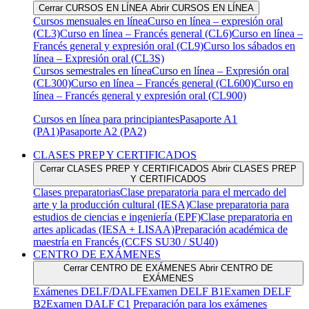
Cerrar CURSOS EN LÍNEA
Abrir CURSOS EN LÍNEA
Cursos mensuales en línea
Curso en línea – expresión oral
(CL3)
Curso en línea – Francés general (CL6)
Curso en línea –
Francés general y expresión oral (CL9)
Curso los sábados en
línea – Expresión oral (CL3S)
Cursos semestrales en línea
Curso en línea – Expresión oral
(CL300)
Curso en línea – Francés general (CL600)
Curso en
línea – Francés general y expresión oral (CL900)
Cursos en línea para principiantes
Pasaporte A1
(PA1)
Pasaporte A2 (PA2)
CLASES PREP Y CERTIFICADOS
Cerrar CLASES PREP Y CERTIFICADOS
Abrir CLASES PREP
Y CERTIFICADOS
Clases preparatorias
Clase preparatoria para el mercado del
arte y la producción cultural (IESA)
Clase preparatoria para
estudios de ciencias e ingeniería (EPF)
Clase preparatoria en
artes aplicadas (IESA + LISAA)
Preparación académica de
maestría en Francés (CCFS SU30 / SU40)
CENTRO DE EXÁMENES
Cerrar CENTRO DE EXÁMENES
Abrir CENTRO DE
EXÁMENES
Exámenes DELF/DALF
Examen DELF B1
Examen DELF
B2
Examen DALF C1
Preparación para los exámenes