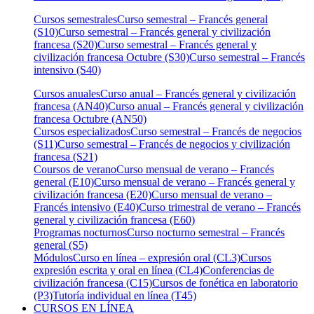
Cursos semestrales
Curso semestral – Francés general
(S10)
Curso semestral – Francés general y civilización
francesa (S20)
Curso semestral – Francés general y
civilización francesa Octubre (S30)
Curso semestral – Francés
intensivo (S40)
Cursos anuales
Curso anual – Francés general y civilización
francesa (AN40)
Curso anual – Francés general y civilización
francesa Octubre (AN50)
Cursos especializados
Curso semestral – Francés de negocios
(S11)
Curso semestral – Francés de negocios y civilización
francesa (S21)
Coursos de verano
Curso mensual de verano – Francés
general (E10)
Curso mensual de verano – Francés general y
civilización francesa (E20)
Curso mensual de verano –
Francés intensivo (E40)
Curso trimestral de verano – Francés
general y civilización francesa (E60)
Programas nocturnos
Curso nocturno semestral – Francés
general (S5)
Módulos
Curso en línea – expresión oral (CL3)
Cursos
expresión escrita y oral en línea (CL4)
Conferencias de
civilización francesa (C15)
Cursos de fonética en laboratorio
(P3)
Tutoría individual en línea (T45)
CURSOS EN LÍNEA