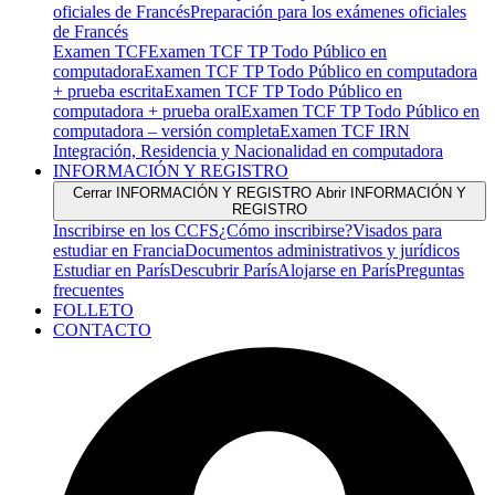
oficiales de Francés
Preparación para los exámenes oficiales
de Francés
Examen TCF
Examen TCF TP Todo Público en
computadora
Examen TCF TP Todo Público en computadora
+ prueba escrita
Examen TCF TP Todo Público en
computadora + prueba oral
Examen TCF TP Todo Público en
computadora – versión completa
Examen TCF IRN
Integración, Residencia y Nacionalidad en computadora
INFORMACIÓN Y REGISTRO
Cerrar INFORMACIÓN Y REGISTRO
Abrir INFORMACIÓN Y
REGISTRO
Inscribirse en los CCFS
¿Cómo inscribirse?
Visados para
estudiar en Francia
Documentos administrativos y jurídicos
Estudiar en París
Descubrir París
Alojarse en París
Preguntas
frecuentes
FOLLETO
CONTACTO