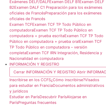
Exámenes DELF/DALF
Examen DELF B1
Examen DELF
B2
Examen DALF C1
Preparación para los exámenes
oficiales de Francés
Preparación para los exámenes
oficiales de Francés
Examen TCF
Examen TCF TP Todo Público en
computadora
Examen TCF TP Todo Público en
computadora + prueba escrita
Examen TCF TP Todo
Público en computadora + prueba oral
Examen TCF
TP Todo Público en computadora – versión
completa
Examen TCF IRN Integración, Residencia y
Nacionalidad en computadora
INFORMACIÓN Y REGISTRO
Cerrar INFORMACIÓN Y REGISTRO
Abrir INFORMA
Inscribirse en los CCFS
¿Cómo inscribirse?
Visados
para estudiar en Francia
Documentos administrativos
y jurídicos
Estudiar en París
Descubrir París
Alojarse en
París
Preguntas frecuentes