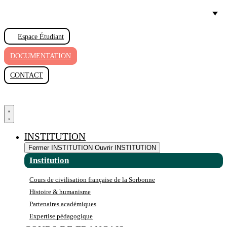
Aller
au
contenu
Espace Étudiant
DOCUMENTATION
CONTACT
INSTITUTION
Fermer INSTITUTION
Ouvrir INSTITUTION
Institution
Cours de civilisation française de la Sorbonne
Histoire & humanisme
Partenaires académiques
Expertise pédagogique