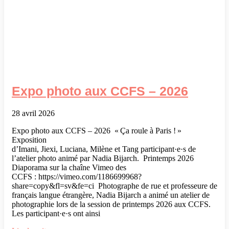
Expo photo aux CCFS – 2026
28 avril 2026
Expo photo aux CCFS – 2026 « Ça roule à Paris ! »
Exposition
d’Imani, Jiexi, Luciana, Milène et Tang participant·e·s de
l’atelier photo animé par Nadia Bijarch. Printemps 2026
Diaporama sur la chaîne Vimeo des
CCFS : https://vimeo.com/1186699968?
share=copy&fl=sv&fe=ci Photographe de rue et professeure de
français langue étrangère, Nadia Bijarch a animé un atelier de
photographie lors de la session de printemps 2026 aux CCFS.
Les participant·e·s ont ainsi