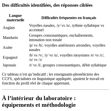
Des difficultés identifiées, des réponses ciblées
Langue
Difficultés fréquentes en français
maternelle
Voyelles nasales, /y/ vs /u/, rythme syllabique vs
Anglais
accentuel
Groupes consonantiques, enchaînements,
Mandarin
intonation non tonale
/p/ vs /b/, voyelles antérieures arrondies, voyelles
Arabe
nasales
/b/ vs /v/, /y/ vs /u/, voyelles moyennes /e/ vs /ɛ/,
Espagnol
/o/ vs /ɔ/
Japonais
/r/ vs /l/, groupes consonantiques, débit syllabique
Ce tableau n’est qu’indicatif ; les enseignants-phonéticiens des
CCFS, spécialistes en linguistique appliquée, ajustent le travail en
fonction du profil réel de chaque apprenant.
À l’intérieur du laboratoire :
équipements et méthodologie