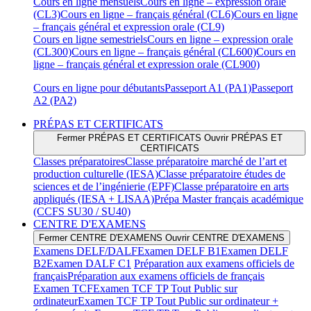
Cours en ligne mensuels
Cours en ligne – expression orale
(CL3)
Cours en ligne – français général (CL6)
Cours en ligne
– français général et expression orale (CL9)
Cours en ligne semestriels
Cours en ligne – expression orale
(CL300)
Cours en ligne – français général (CL600)
Cours en
ligne – français général et expression orale (CL900)
Cours en ligne pour débutants
Passeport A1 (PA1)
Passeport
A2 (PA2)
PRÉPAS ET CERTIFICATS
Fermer PRÉPAS ET CERTIFICATS
Ouvrir PRÉPAS ET
CERTIFICATS
Classes préparatoires
Classe préparatoire marché de l’art et
production culturelle (IESA)
Classe préparatoire études de
sciences et de l’ingénierie (EPF)
Classe préparatoire en arts
appliqués (IESA + LISAA)
Prépa Master français académique
(CCFS SU30 / SU40)
CENTRE D'EXAMENS
Fermer CENTRE D'EXAMENS
Ouvrir CENTRE D'EXAMENS
Examens DELF/DALF
Examen DELF B1
Examen DELF
B2
Examen DALF C1
Préparation aux examens officiels de
français
Préparation aux examens officiels de français
Examen TCF
Examen TCF TP Tout Public sur
ordinateur
Examen TCF TP Tout Public sur ordinateur +