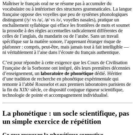
Maîtriser le français oral ne se résume pas à accumuler du
vocabulaire ou à intérioriser des structures grammaticales. La langue
française oppose des voyelles que peu de systèmes phonologiques
distinguent (/y/ vs /u/, /ø/ vs /o/, voyelles nasales), pratique un
enchaînement syllabique qui efface les frontières de mots et soumet
la prosodie à des règles accentuelles radicalement différentes de
celles de l’anglais, du mandarin ou de l’arabe. Sans un travail
spécifique sur la matière sonore, l’apprenant étranger risque de
plafonner : compris, peut-être, mais jamais tout à fait intelligible —
ni véritablement à l’aise dans l’écoute du français authentique.
C’est pour répondre à cette exigence que les Cours de Civilisation
Française de la Sorbonne ont intégré, dès leurs premières décennies
d’enseignement, un
laboratoire de phonétique
dédié. Héritier
d’une tradition de recherche en phonétique expérimentale qui
remonte à l’abbé Rousselot et aux premiers laboratoires parisiens de
la fin du XIXᵉ siècle, ce dispositif conjugue rigueur scientifique,
technologie de pointe et accompagnement individualisé.
La phonétique : un socle scientifique, pas
un simple exercice de répétition
Ce que recouvre la phonétique corrective