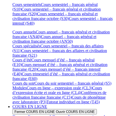
Cours semestriels
Cours semestriel – français général
(S10)
Cours semestriel – français général et civilisation
française (S20)
Cours semestriel – français général et
civilisation française octobre (S30)
Cours semestriel – français
intensif (S40)
Cours annuels
Cours annuel – français général et civilisation
française (AN40)
Cours annuel – français général et
civilisation française octobre (AN50)
Cours spécialisés
Cours semestriel – français des affaires
(S11)
Cours semestriel – français des affaires et civilisation
française (S21)
Cours d’été
Cours mensuel d’été – français général
(E10)
Cours mensuel d’été – français général et civilisation
française (E20)
Cours mensuel d’été – français intensif
(E40)
Cours trimestriel d’été – français général et civilisation
française (E60)
Cours du soir
Cours du soir semestriel – français général (S5)
Modules
Cours en ligne – expression orale (CL3)
Cours
d’expression écrite et orale en ligne (CL4)
Conférences de
civilisation française française (C15)
Cours de phonétique
avec laboratoire (P3)
Tutorat individuel en ligne (T45)
COURS EN LIGNE
Fermer COURS EN LIGNE
Ouvrir COURS EN LIGNE