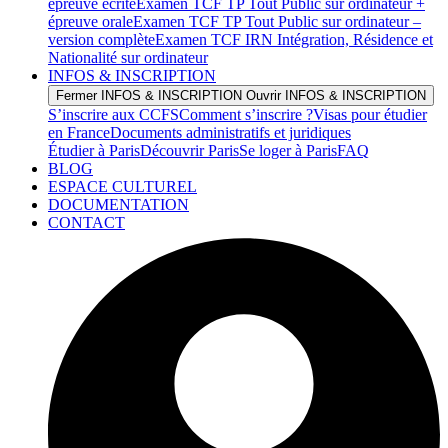
épreuve écrite
Examen TCF TP Tout Public sur ordinateur +
épreuve orale
Examen TCF TP Tout Public sur ordinateur –
version complète
Examen TCF IRN Intégration, Résidence et
Nationalité sur ordinateur
INFOS & INSCRIPTION
Fermer INFOS & INSCRIPTION
Ouvrir INFOS & INSCRIPTION
S’inscrire aux CCFS
Comment s’inscrire ?
Visas pour étudier
en France
Documents administratifs et juridiques
Étudier à Paris
Découvrir Paris
Se loger à Paris
FAQ
BLOG
ESPACE CULTUREL
DOCUMENTATION
CONTACT