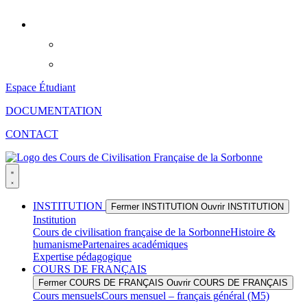
Aller
au
contenu
Espace Étudiant
DOCUMENTATION
CONTACT
INSTITUTION
Fermer INSTITUTION
Ouvrir INSTITUTION
Institution
Cours de civilisation française de la Sorbonne
Histoire &
humanisme
Partenaires académiques
Expertise pédagogique
COURS DE FRANÇAIS
Fermer COURS DE FRANÇAIS
Ouvrir COURS DE FRANÇAIS
Cours mensuels
Cours mensuel – français général (M5)