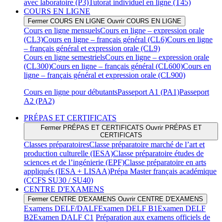
avec laboratoire (P3)
Tutorat individuel en ligne (T45)
COURS EN LIGNE
Fermer COURS EN LIGNE
Ouvrir COURS EN LIGNE
Cours en ligne mensuels
Cours en ligne – expression orale
(CL3)
Cours en ligne – français général (CL6)
Cours en ligne
– français général et expression orale (CL9)
Cours en ligne semestriels
Cours en ligne – expression orale
(CL300)
Cours en ligne – français général (CL600)
Cours en
ligne – français général et expression orale (CL900)
Cours en ligne pour débutants
Passeport A1 (PA1)
Passeport
A2 (PA2)
PRÉPAS ET CERTIFICATS
Fermer PRÉPAS ET CERTIFICATS
Ouvrir PRÉPAS ET
CERTIFICATS
Classes préparatoires
Classe préparatoire marché de l’art et
production culturelle (IESA)
Classe préparatoire études de
sciences et de l’ingénierie (EPF)
Classe préparatoire en arts
appliqués (IESA + LISAA)
Prépa Master français académique
(CCFS SU30 / SU40)
CENTRE D'EXAMENS
Fermer CENTRE D'EXAMENS
Ouvrir CENTRE D'EXAMENS
Examens DELF/DALF
Examen DELF B1
Examen DELF
B2
Examen DALF C1
Préparation aux examens officiels de