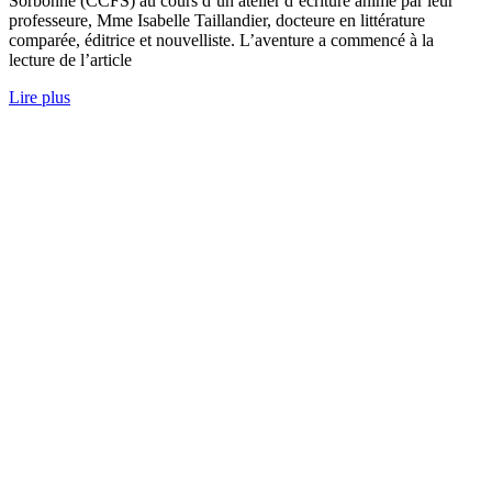
Sorbonne (CCFS) au cours d’un atelier d’écriture animé par leur
professeure, Mme Isabelle Taillandier, docteure en littérature
comparée, éditrice et nouvelliste. L’aventure a commencé à la
lecture de l’article
Lire plus