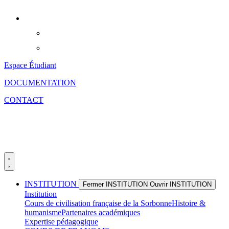
Aller
au
contenu
Espace Étudiant
DOCUMENTATION
CONTACT
INSTITUTION
Fermer INSTITUTION
Ouvrir INSTITUTION
Institution
Cours de civilisation française de la Sorbonne
Histoire &
humanisme
Partenaires académiques
Expertise pédagogique