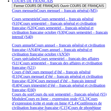
COURS DE FRANÇAIS
Fermer COURS DE FRANÇAIS
Ouvrir COURS DE FRANÇAIS
Cours mensuels
Cours mensuel – français général (M5)
Cours semestriels
Cours semestriel – français général
(S10)
Cours semestriel – français général et civilisation
française (S20)
Cours semestriel – français général et
civilisation française octobre (S30)
Cours semestriel – français
intensif (S40)
Cours annuels
Cours annuel – français général et civilisation
française (AN40)
Cours annuel – français général et
civilisation française octobre (AN50)
Cours spécialisés
Cours semestriel – français des affaires
(S11)
Cours semestriel – français des affaires et civilisation
française (S21)
Cours d’été
Cours mensuel d’été – français général
(E10)
Cours mensuel d’été – français général et civilisation
française (E20)
Cours mensuel d’été – français intensif
(E40)
Cours trimestriel d’été – français général et civilisation
française (E60)
Cours du soir
Cours du soir semestriel – français général (S5)
Modules
Cours en ligne – expression orale (CL3)
Cours
d’expression écrite et orale en ligne (CL4)
Conférences de
civilisation française française (C15)
Cours de phonétique