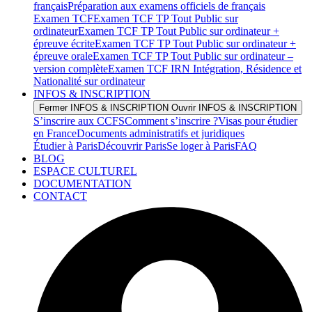
français
Préparation aux examens officiels de français
Examen TCF
Examen TCF TP Tout Public sur
ordinateur
Examen TCF TP Tout Public sur ordinateur +
épreuve écrite
Examen TCF TP Tout Public sur ordinateur +
épreuve orale
Examen TCF TP Tout Public sur ordinateur –
version complète
Examen TCF IRN Intégration, Résidence et
Nationalité sur ordinateur
INFOS & INSCRIPTION
Fermer INFOS & INSCRIPTION
Ouvrir INFOS & INSCRIPTION
S’inscrire aux CCFS
Comment s’inscrire ?
Visas pour étudier
en France
Documents administratifs et juridiques
Étudier à Paris
Découvrir Paris
Se loger à Paris
FAQ
BLOG
ESPACE CULTUREL
DOCUMENTATION
CONTACT