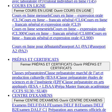
avec laboratoire (P3)
Tutorat individuel en ligne (T45)
COURS EN LIGNE
Fermer COURS EN LIGNE
Ouvrir COURS EN LIGNE
Cours en ligne mensuels
Cours en ligne – expression orale
(CL3)
Cours en ligne – français général (CL6)
Cours en ligne
– français général et expression orale (CL9)
Cours en ligne semestriels
Cours en ligne – expression orale
(CL300)
Cours en ligne – français général (CL600)
Cours en
ligne – français général et expression orale (CL900)
Cours en ligne pour débutants
Passeport A1 (PA1)
Passeport
A2 (PA2)
PRÉPAS ET CERTIFICATS
Fermer PRÉPAS ET CERTIFICATS
Ouvrir PRÉPAS ET
CERTIFICATS
Classes préparatoires
Classe préparatoire marché de l’art et
production culturelle (IESA)
Classe préparatoire études de
sciences et de l’ingénierie (EPF)
Classe préparatoire en arts
appliqués (IESA + LISAA)
Prépa Master français académique
(CCFS SU30 / SU40)
CENTRE D'EXAMENS
Fermer CENTRE D'EXAMENS
Ouvrir CENTRE D'EXAMENS
Examens DELF/DALF
Examen DELF B1
Examen DELF
B2
Examen DALF C1
Préparation aux examens officiels de