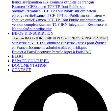
français
Préparation aux examens officiels de français
Examen TCF
Examen TCF TP Tout Public sur
ordinateur
Examen TCF TP Tout Public sur ordinateur +
épreuve écrite
Examen TCF TP Tout Public sur ordinateur +
épreuve orale
Examen TCF TP Tout Public sur ordinateur –
version complète
Examen TCF IRN Intégration, Résidence et
Nationalité sur ordinateur
INFOS & INSCRIPTION
Fermer INFOS & INSCRIPTION
Ouvrir INFOS & INSCRIPTION
S’inscrire aux CCFS
Comment s’inscrire ?
Visas pour étudier
en France
Documents administratifs et juridiques
Étudier à Paris
Découvrir Paris
Se loger à Paris
FAQ
BLOG
ESPACE CULTUREL
DOCUMENTATION
CONTACT