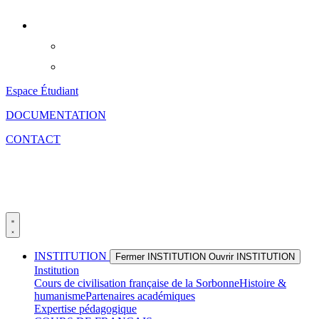
Aller
au
contenu
Espace Étudiant
DOCUMENTATION
CONTACT
INSTITUTION
Fermer INSTITUTION
Ouvrir INSTITUTION
Institution
Cours de civilisation française de la Sorbonne
Histoire &
humanisme
Partenaires académiques
Expertise pédagogique