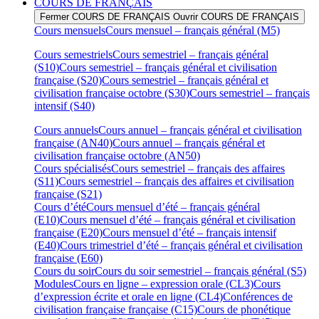
COURS DE FRANÇAIS
Fermer COURS DE FRANÇAIS
Ouvrir COURS DE FRANÇAIS
Cours mensuels
Cours mensuel – français général (M5)
Cours semestriels
Cours semestriel – français général
(S10)
Cours semestriel – français général et civilisation
française (S20)
Cours semestriel – français général et
civilisation française octobre (S30)
Cours semestriel – français
intensif (S40)
Cours annuels
Cours annuel – français général et civilisation
française (AN40)
Cours annuel – français général et
civilisation française octobre (AN50)
Cours spécialisés
Cours semestriel – français des affaires
(S11)
Cours semestriel – français des affaires et civilisation
française (S21)
Cours d’été
Cours mensuel d’été – français général
(E10)
Cours mensuel d’été – français général et civilisation
française (E20)
Cours mensuel d’été – français intensif
(E40)
Cours trimestriel d’été – français général et civilisation
française (E60)
Cours du soir
Cours du soir semestriel – français général (S5)
Modules
Cours en ligne – expression orale (CL3)
Cours
d’expression écrite et orale en ligne (CL4)
Conférences de
civilisation française française (C15)
Cours de phonétique