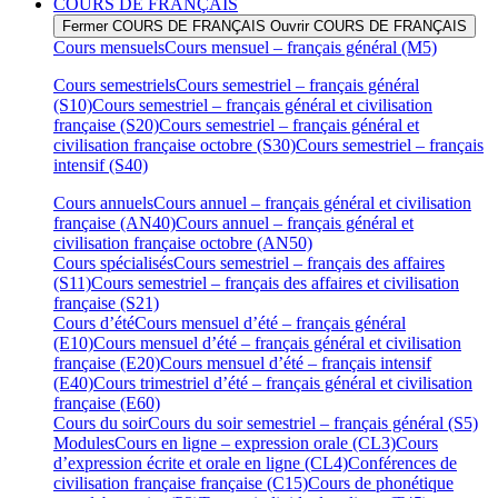
COURS DE FRANÇAIS
Fermer COURS DE FRANÇAIS
Ouvrir COURS DE FRANÇAIS
Cours mensuels
Cours mensuel – français général (M5)
Cours semestriels
Cours semestriel – français général
(S10)
Cours semestriel – français général et civilisation
française (S20)
Cours semestriel – français général et
civilisation française octobre (S30)
Cours semestriel – français
intensif (S40)
Cours annuels
Cours annuel – français général et civilisation
française (AN40)
Cours annuel – français général et
civilisation française octobre (AN50)
Cours spécialisés
Cours semestriel – français des affaires
(S11)
Cours semestriel – français des affaires et civilisation
française (S21)
Cours d’été
Cours mensuel d’été – français général
(E10)
Cours mensuel d’été – français général et civilisation
française (E20)
Cours mensuel d’été – français intensif
(E40)
Cours trimestriel d’été – français général et civilisation
française (E60)
Cours du soir
Cours du soir semestriel – français général (S5)
Modules
Cours en ligne – expression orale (CL3)
Cours
d’expression écrite et orale en ligne (CL4)
Conférences de
civilisation française française (C15)
Cours de phonétique