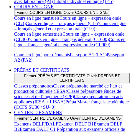
avec laboratoire (P3)
Tutorat individuel en ligne (T45)
COURS EN LIGNE
Fermer COURS EN LIGNE
Ouvrir COURS EN LIGNE
Cours en ligne mensuels
Cours en ligne – expression orale
(CL3)
Cours en ligne – français général (CL6)
Cours en ligne
– français général et expression orale (CL9)
Cours en ligne semestriels
Cours en ligne – expression orale
(CL300)
Cours en ligne – français général (CL600)
Cours en
ligne – français général et expression orale (CL900)
Cours en ligne pour débutants
Passeport A1 (PA1)
Passeport
A2 (PA2)
PRÉPAS ET CERTIFICATS
Fermer PRÉPAS ET CERTIFICATS
Ouvrir PRÉPAS ET
CERTIFICATS
Classes préparatoires
Classe préparatoire marché de l’art et
production culturelle (IESA)
Classe préparatoire études de
sciences et de l’ingénierie (EPF)
Classe préparatoire en arts
appliqués (IESA + LISAA)
Prépa Master français académique
(CCFS SU30 / SU40)
CENTRE D'EXAMENS
Fermer CENTRE D'EXAMENS
Ouvrir CENTRE D'EXAMENS
Examens DELF/DALF
Examen DELF B1
Examen DELF
B2
Examen DALF C1
Préparation aux examens officiels de