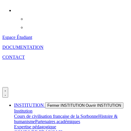
Aller
au
contenu
Espace Étudiant
DOCUMENTATION
CONTACT
INSTITUTION
Fermer INSTITUTION
Ouvrir INSTITUTION
Institution
Cours de civilisation française de la Sorbonne
Histoire &
humanisme
Partenaires académiques
Expertise pédagogique