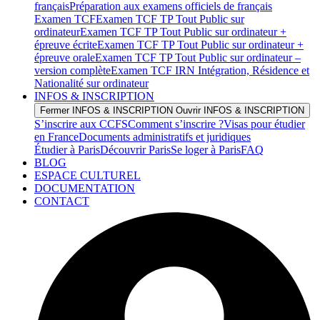
français
Préparation aux examens officiels de français
Examen TCF
Examen TCF TP Tout Public sur
ordinateur
Examen TCF TP Tout Public sur ordinateur +
épreuve écrite
Examen TCF TP Tout Public sur ordinateur +
épreuve orale
Examen TCF TP Tout Public sur ordinateur –
version complète
Examen TCF IRN Intégration, Résidence et
Nationalité sur ordinateur
INFOS & INSCRIPTION
Fermer INFOS & INSCRIPTION
Ouvrir INFOS & INSCRIPTION
S’inscrire aux CCFS
Comment s’inscrire ?
Visas pour étudier
en France
Documents administratifs et juridiques
Étudier à Paris
Découvrir Paris
Se loger à Paris
FAQ
BLOG
ESPACE CULTUREL
DOCUMENTATION
CONTACT