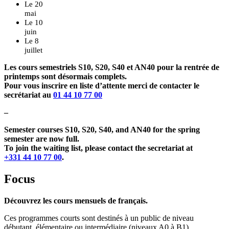
Le 20
mai
Le 10
juin
Le 8
juillet
Les cours semestriels S10, S20, S40 et AN40 pour la rentrée de
printemps sont désormais complets.
Pour vous inscrire en liste d’attente merci de contacter le
secrétariat au
01 44 10 77 00
–
Semester courses S10, S20, S40, and AN40 for the spring
semester are now full.
To join the waiting list, please contact the secretariat at
+331 44 10 77 00
.
Focus
Découvrez les cours mensuels de français.
Ces programmes courts sont destinés à un public de niveau
débutant, élémentaire ou intermédiaire (niveaux A0 à B1).