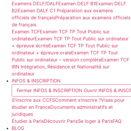
Examens DELF/DALF
Examen DELF B1
Examen DELF
B2
Examen DALF C1
Préparation aux examens
officiels de français
Préparation aux examens officiels
de français
Examen TCF
Examen TCF TP Tout Public sur
ordinateur
Examen TCF TP Tout Public sur ordinateur
+ épreuve écrite
Examen TCF TP Tout Public sur
ordinateur + épreuve orale
Examen TCF TP Tout
Public sur ordinateur – version complète
Examen TCF
IRN Intégration, Résidence et Nationalité sur
ordinateur
INFOS & INSCRIPTION
Fermer INFOS & INSCRIPTION
Ouvrir INFOS & INSC
S’inscrire aux CCFS
Comment s’inscrire ?
Visas pour
étudier en France
Documents administratifs et
juridiques
Étudier à Paris
Découvrir Paris
Se loger à Paris
FAQ
BLOG