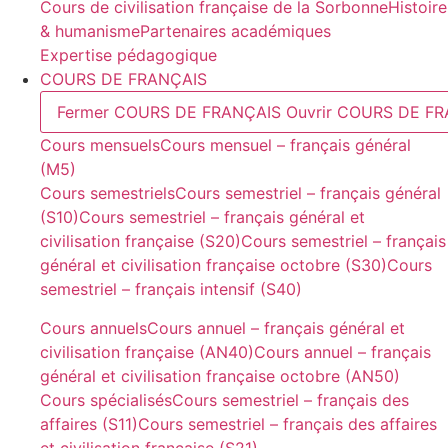
Cours de civilisation française de la Sorbonne
Histoire
& humanisme
Partenaires académiques
Expertise pédagogique
COURS DE FRANÇAIS
Fermer COURS DE FRANÇAIS
Ouvrir COURS DE F
Cours mensuels
Cours mensuel – français général
(M5)
Cours semestriels
Cours semestriel – français général
(S10)
Cours semestriel – français général et
civilisation française (S20)
Cours semestriel – français
général et civilisation française octobre (S30)
Cours
semestriel – français intensif (S40)
Cours annuels
Cours annuel – français général et
civilisation française (AN40)
Cours annuel – français
général et civilisation française octobre (AN50)
Cours spécialisés
Cours semestriel – français des
affaires (S11)
Cours semestriel – français des affaires
et civilisation française (S21)