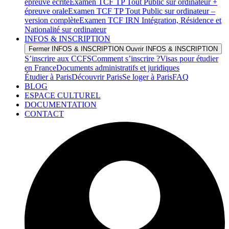
épreuve écrite
Examen TCF TP Tout Public sur ordinateur +
épreuve orale
Examen TCF TP Tout Public sur ordinateur –
version complète
Examen TCF IRN Intégration, Résidence et
Nationalité sur ordinateur
INFOS & INSCRIPTION
Fermer INFOS & INSCRIPTION
Ouvrir INFOS & INSCRIPTION
S’inscrire aux CCFS
Comment s’inscrire ?
Visas pour étudier
en France
Documents administratifs et juridiques
Étudier à Paris
Découvrir Paris
Se loger à Paris
FAQ
BLOG
ESPACE CULTUREL
DOCUMENTATION
CONTACT