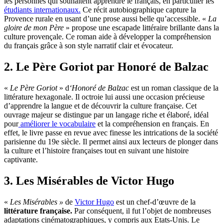
les personnes qui souhaitent apprendre le français, en particulier les
étudiants internationaux.
Ce récit autobiographique capture la
Provence rurale en usant d’une prose aussi belle qu’accessible. «
La
gloire de mon Père
» propose une escapade littéraire brillante dans la
culture provençale. Ce roman aide à développer la compréhension
du français grâce à son style narratif clair et évocateur.
2. Le Père Goriot par Honoré de Balzac
«
Le Père Goriot
» d
‘Honoré de Balzac
est un roman classique de la
littérature hexagonale. Il octroie lui aussi une occasion précieuse
d’apprendre la langue et de découvrir la culture française. Cet
ouvrage majeur se distingue par un langage riche et élaboré, idéal
pour
améliorer le vocabulaire
et la compréhension en français. En
effet, le livre passe en revue avec finesse les intrications de la société
parisienne du 19e siècle. Il permet ainsi aux lecteurs de plonger dans
la culture et l’histoire françaises tout en suivant une histoire
captivante.
3. Les Misérables de Victor Hugo
«
Les Misérables »
de
Victor Hugo
est un chef-d’œuvre de la
littérature française.
Par conséquent, il fut l’objet de nombreuses
adaptations cinématographiques, y compris aux Etats-Unis. Le