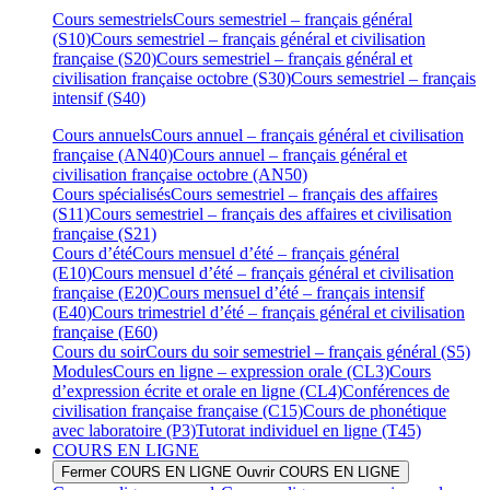
Cours semestriels
Cours semestriel – français général
(S10)
Cours semestriel – français général et civilisation
française (S20)
Cours semestriel – français général et
civilisation française octobre (S30)
Cours semestriel – français
intensif (S40)
Cours annuels
Cours annuel – français général et civilisation
française (AN40)
Cours annuel – français général et
civilisation française octobre (AN50)
Cours spécialisés
Cours semestriel – français des affaires
(S11)
Cours semestriel – français des affaires et civilisation
française (S21)
Cours d’été
Cours mensuel d’été – français général
(E10)
Cours mensuel d’été – français général et civilisation
française (E20)
Cours mensuel d’été – français intensif
(E40)
Cours trimestriel d’été – français général et civilisation
française (E60)
Cours du soir
Cours du soir semestriel – français général (S5)
Modules
Cours en ligne – expression orale (CL3)
Cours
d’expression écrite et orale en ligne (CL4)
Conférences de
civilisation française française (C15)
Cours de phonétique
avec laboratoire (P3)
Tutorat individuel en ligne (T45)
COURS EN LIGNE
Fermer COURS EN LIGNE
Ouvrir COURS EN LIGNE