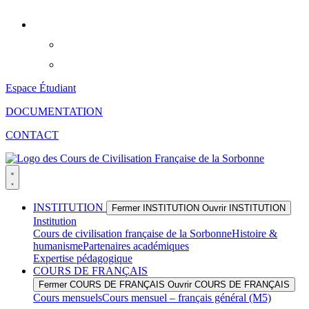
Aller
au
contenu
Espace Étudiant
DOCUMENTATION
CONTACT
INSTITUTION
Fermer INSTITUTION
Ouvrir INSTITUTION
Institution
Cours de civilisation française de la Sorbonne
Histoire &
humanisme
Partenaires académiques
Expertise pédagogique
COURS DE FRANÇAIS
Fermer COURS DE FRANÇAIS
Ouvrir COURS DE FRANÇAIS
Cours mensuels
Cours mensuel – français général (M5)