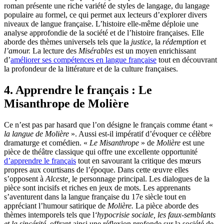
roman présente une riche variété de styles de langage, du langage
populaire au formel, ce qui permet aux lecteurs d’explorer divers
niveaux de langue française. L’histoire elle-même déploie une
analyse approfondie de la société et de l’histoire françaises. Elle
aborde des thèmes universels tels que la
justice
, la
rédemption
et
l’amour.
La lecture des
Misérables
est un moyen enrichissant
d’
améliorer ses compétences en langue française
tout en découvrant
la profondeur de la littérature et de la culture françaises.
4. Apprendre le français : Le
Misanthrope de Molière
Ce n’est pas par hasard que l’on désigne le français comme étant «
la langue de Molière
». Aussi est-il impératif d’évoquer ce célèbre
dramaturge et comédien. «
Le Misanthrope
» de
Molière
est une
pièce de théâtre classique qui offre une excellente opportunité
d’apprendre le français
tout en savourant la critique des mœurs
propres aux courtisans de l’époque. Dans cette œuvre elles
s’opposent à
Alceste,
le personnage principal. Les dialogues de la
pièce sont incisifs et riches en jeux de mots. Les apprenants
s’aventurent dans la langue française du 17e siècle tout en
appréciant l’humour satirique de
Molière.
La pièce aborde des
thèmes intemporels tels que l
‘hypocrisie sociale,
les faux-semblants
et la sincérité,
offrant ainsi une réflexion profonde sur la société de