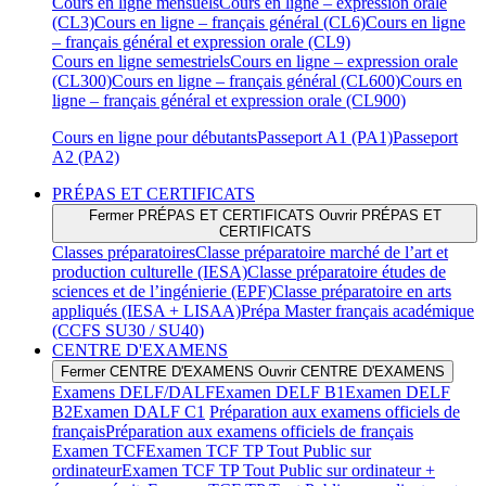
Cours en ligne mensuels
Cours en ligne – expression orale
(CL3)
Cours en ligne – français général (CL6)
Cours en ligne
– français général et expression orale (CL9)
Cours en ligne semestriels
Cours en ligne – expression orale
(CL300)
Cours en ligne – français général (CL600)
Cours en
ligne – français général et expression orale (CL900)
Cours en ligne pour débutants
Passeport A1 (PA1)
Passeport
A2 (PA2)
PRÉPAS ET CERTIFICATS
Fermer PRÉPAS ET CERTIFICATS
Ouvrir PRÉPAS ET
CERTIFICATS
Classes préparatoires
Classe préparatoire marché de l’art et
production culturelle (IESA)
Classe préparatoire études de
sciences et de l’ingénierie (EPF)
Classe préparatoire en arts
appliqués (IESA + LISAA)
Prépa Master français académique
(CCFS SU30 / SU40)
CENTRE D'EXAMENS
Fermer CENTRE D'EXAMENS
Ouvrir CENTRE D'EXAMENS
Examens DELF/DALF
Examen DELF B1
Examen DELF
B2
Examen DALF C1
Préparation aux examens officiels de
français
Préparation aux examens officiels de français
Examen TCF
Examen TCF TP Tout Public sur
ordinateur
Examen TCF TP Tout Public sur ordinateur +