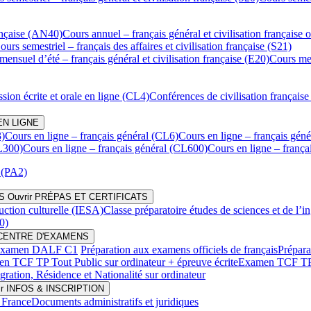
rançaise (AN40)
Cours annuel – français général et civilisation française
ours semestriel – français des affaires et civilisation française (S21)
mensuel d’été – français général et civilisation française (E20)
Cours men
sion écrite et orale en ligne (CL4)
Conférences de civilisation française
EN LIGNE
3)
Cours en ligne – français général (CL6)
Cours en ligne – français géné
CL300)
Cours en ligne – français général (CL600)
Cours en ligne – frança
 (PA2)
S
Ouvrir PRÉPAS ET CERTIFICATS
uction culturelle (IESA)
Classe préparatoire études de sciences et de l’i
0)
r CENTRE D'EXAMENS
xamen DALF C1
Préparation aux examens officiels de français
Prépara
n TCF TP Tout Public sur ordinateur + épreuve écrite
Examen TCF TP T
tion, Résidence et Nationalité sur ordinateur
ir INFOS & INSCRIPTION
 France
Documents administratifs et juridiques