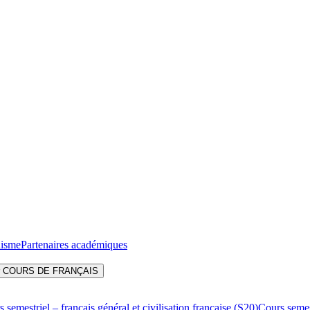
nisme
Partenaires académiques
ir COURS DE FRANÇAIS
 semestriel – français général et civilisation française (S20)
Cours semest