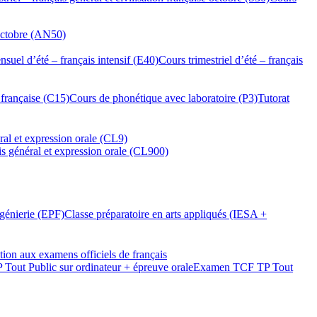
 octobre (AN50)
suel d’été – français intensif (E40)
Cours trimestriel d’été – français
 française (C15)
Cours de phonétique avec laboratoire (P3)
Tutorat
ral et expression orale (CL9)
is général et expression orale (CL900)
ngénierie (EPF)
Classe préparatoire en arts appliqués (IESA +
tion aux examens officiels de français
out Public sur ordinateur + épreuve orale
Examen TCF TP Tout