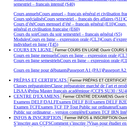
semestriel – français intensif (S40)
Cours annuels
Cours annuel – français général et civilisation f
Cours spécialisés
Cours semestriel – français des affaires (S11)
C
Cours d’été
Cours mensuel d’été – français général (E10)
Cours 
général et civilisation française (E60)
Cours du soir
Cours du soir semestriel – français général (S5)
Modules
Cours en ligne – expression orale (CL3)
Cours d’expres
individuel en ligne (T45)
COURS EN LIGNE
Fermer COURS EN LIGNE
Ouvrir COURS 
Cours en ligne mensuels
Cours en ligne – expression orale (CL
Cours en ligne semestriels
Cours en ligne – expression orale (
Cours en ligne pour débutants
Passeport A1 (PA1)
Passeport A2
PRÉPAS ET CERTIFICATS
Fermer PRÉPAS ET CERTIFICAT
Classes préparatoires
Classe préparatoire marché de l’art et prod
LISAA)
Prépa Master français académique (CCFS SU30 / SU4
CENTRE D'EXAMENS
Fermer CENTRE D'EXAMENS
Ouvri
Examens DELF/DALF
Examen DELF B1
Examen DELF B2
E
Examen TCF
Examen TCF TP Tout Public sur ordinateur
Exame
Public sur ordinateur – version complète
Examen TCF IRN Intégra
INFOS & INSCRIPTION
Fermer INFOS & INSCRIPTION
Ouvr
S’inscrire aux CCFS
Comment s’inscrire ?
Visas pour étudier en