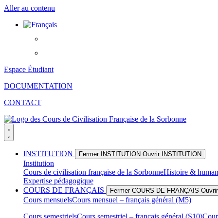
Aller au contenu
Espace Étudiant
DOCUMENTATION
CONTACT
INSTITUTION
Fermer INSTITUTION
Ouvrir INSTITUTION
Institution
Cours de civilisation française de la Sorbonne
Histoire & huma
Expertise pédagogique
COURS DE FRANÇAIS
Fermer COURS DE FRANÇAIS
Ouvr
Cours mensuels
Cours mensuel – français général (M5)
Cours semestriels
Cours semestriel – français général (S10)
Cours