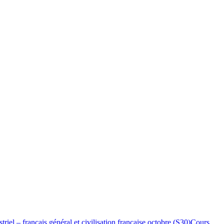
riel – français général et civilisation française octobre (S30)
Cours