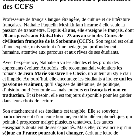
des CCFS
Professeure de français langue étrangère, de culture et de littérature
françaises, Nathalie Paquelin Meshkinfam incarne à elle seule la
passion de transmettre. Depuis
43 ans
, elle enseigne le français, dont
20 ans passés aux États-Unis
et
23 ans au sein des Cours de
civilisation française de la Sorbonne (CCFS)
. Son regard est celui
d’une experte, mais surtout d’une pédagogue profondément
humaine, attentive aux parcours et aux rêves de ses étudiants.
Avec l’expérience, Nathalie a vu les attentes et les profils des
apprenants évoluer. Autrefois, elle recommandait volontiers les
romans de
Jean-Marie Gustave Le Clézio
, un auteur au style clair
et limpide. Aujourd’hui, elle encourage les étudiants à lire
ce qui les
passionne vraiment
, qu’il s’agisse de littérature, de politique,
d’histoire ou d’économie — mais toujours
en français et non en
traduction
. Et si besoin, elle est toujours disponible pour les guider
dans leurs choix de lecture.
Son attachement à ses étudiants est tangible. Elle se souvient
particulièrement d’un jeune homme, en difficulté en phonétique, qui
peinait à progresser malgré plusieurs tentatives. Les autres
enseignants doutaient de ses capacités. Mais elle, convaincue qu’un
séjour en France pourrait tout changer
, écrit une lettre de