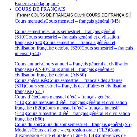
Expertise pédagogique
COURS DE FRANÇAIS
Fermer COURS DE FRANÇAIS
Ouvrir COURS DE FRANÇAIS
Cours mensuels
Cours mensuel – français général (M5)
Cours semestriels
Cours semestriel – français général
(S10)
Cours semestriel – français général et civilisation
française (S20)
Cours semestriel – français général et
civilisation française octobre (S30)
Cours semestriel – français
intensif (S40)
Cours annuels
Cours annuel – français général et civilisation
française (AN40)
Cours annuel – français général et
civilisation française octobre (AN50)
Cours spécialisés
Cours semestriel – français des affaires
(S11)
Cours semestriel – français des affaires et civilisation
française (S21)
Cours d’été
Cours mensuel d’été – français général
(E10)
Cours mensuel d’été – français général et civilisation
française (E20)
Cours mensuel d’été – français intensif
(E40)
Cours trimestriel d’été – français général et civilisation
française (E60)
Cours du soir
Cours du soir semestriel – français général (S5)
Modules
Cours en ligne – expression orale (CL3)
Cours
d’expression écrite et orale en ligne (CL4)
Conférences de