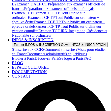
B2
Examen DALF C1
Préparation aux examens officiels de
français
Préparation aux examens officiels de français
Examen TCF
Examen TCF TP Tout Public sur
ordinateur
Examen TCF TP Tout Public sur ordinateur +
épreuve écrite
Examen TCF TP Tout Public sur ordinateur +
épreuve orale
Examen TCF TP Tout Public sur ordinateur –
version complète
Examen TCF IRN Intégration, Résidence et
Nationalité sur ordinateur
INFOS & INSCRIPTION
Fermer INFOS & INSCRIPTION
Ouvrir INFOS & INSCRIPTION
S’inscrire aux CCFS
Comment s’inscrire ?
Visas pour étudier
en France
Documents administratifs et juridiques
Étudier à Paris
Découvrir Paris
Se loger à Paris
FAQ
BLOG
ESPACE CULTUREL
DOCUMENTATION
CONTACT