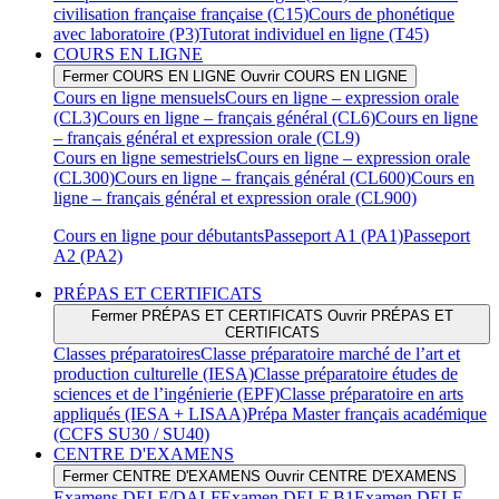
civilisation française française (C15)
Cours de phonétique
avec laboratoire (P3)
Tutorat individuel en ligne (T45)
COURS EN LIGNE
Fermer COURS EN LIGNE
Ouvrir COURS EN LIGNE
Cours en ligne mensuels
Cours en ligne – expression orale
(CL3)
Cours en ligne – français général (CL6)
Cours en ligne
– français général et expression orale (CL9)
Cours en ligne semestriels
Cours en ligne – expression orale
(CL300)
Cours en ligne – français général (CL600)
Cours en
ligne – français général et expression orale (CL900)
Cours en ligne pour débutants
Passeport A1 (PA1)
Passeport
A2 (PA2)
PRÉPAS ET CERTIFICATS
Fermer PRÉPAS ET CERTIFICATS
Ouvrir PRÉPAS ET
CERTIFICATS
Classes préparatoires
Classe préparatoire marché de l’art et
production culturelle (IESA)
Classe préparatoire études de
sciences et de l’ingénierie (EPF)
Classe préparatoire en arts
appliqués (IESA + LISAA)
Prépa Master français académique
(CCFS SU30 / SU40)
CENTRE D'EXAMENS
Fermer CENTRE D'EXAMENS
Ouvrir CENTRE D'EXAMENS
Examens DELF/DALF
Examen DELF B1
Examen DELF