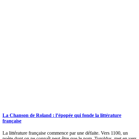
La Chanson de Roland : l’épopée qui fonde la littérature
française
La littérature française commence par une défaite. Vers 1100, un
poète dont on ne connaît peut-être que le nom, Turoldus, met en vers