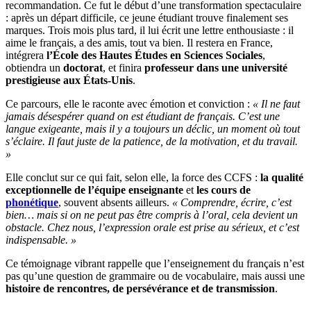
recommandation. Ce fut le début d’une transformation spectaculaire
: après un départ difficile, ce jeune étudiant trouve finalement ses
marques. Trois mois plus tard, il lui écrit une lettre enthousiaste : il
aime le français, a des amis, tout va bien. Il restera en France,
intégrera
l’École des Hautes Études en Sciences Sociales
,
obtiendra un
doctorat
, et finira
professeur dans une université
prestigieuse aux États-Unis
.
Ce parcours, elle le raconte avec émotion et conviction :
« Il ne faut
jamais désespérer quand on est étudiant de français. C’est une
langue exigeante, mais il y a toujours un déclic, un moment où tout
s’éclaire. Il faut juste de la patience, de la motivation, et du travail.
»
Elle conclut sur ce qui fait, selon elle, la force des CCFS :
la qualité
exceptionnelle de l’équipe enseignante
et
les cours de
phonétique
, souvent absents ailleurs.
« Comprendre, écrire, c’est
bien… mais si on ne peut pas être compris à l’oral, cela devient un
obstacle. Chez nous, l’expression orale est prise au sérieux, et c’est
indispensable. »
Ce témoignage vibrant rappelle que l’enseignement du français n’est
pas qu’une question de grammaire ou de vocabulaire, mais aussi une
histoire de rencontres, de persévérance et de transmission
.