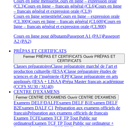
Cours en ligne mensuels
Cours en ligne – expression orale
(CL3)
Cours en ligne – français général (CL6)
Cours en ligne
– français général et expression orale (CL9)
Cours en ligne semestriels
Cours en ligne – expression orale
(CL300)
Cours en ligne – français général (CL600)
Cours en
ligne – français général et expression orale (CL900)
Cours en ligne pour débutants
Passeport A1 (PA1)
Passeport
A2 (PA2)
PRÉPAS ET CERTIFICATS
Fermer PRÉPAS ET CERTIFICATS
Ouvrir PRÉPAS ET
CERTIFICATS
Classes préparatoires
Classe préparatoire marché de l’art et
production culturelle (IESA)
Classe préparatoire études de
sciences et de l’ingénierie (EPF)
Classe préparatoire en arts
appliqués (IESA + LISAA)
Prépa Master français académique
(CCFS SU30 / SU40)
CENTRE D'EXAMENS
Fermer CENTRE D'EXAMENS
Ouvrir CENTRE D'EXAMENS
Examens DELF/DALF
Examen DELF B1
Examen DELF
B2
Examen DALF C1
Préparation aux examens officiels de
français
Préparation aux examens officiels de français
Examen TCF
Examen TCF TP Tout Public sur
ordinateur
Examen TCF TP Tout Public sur ordinateur +