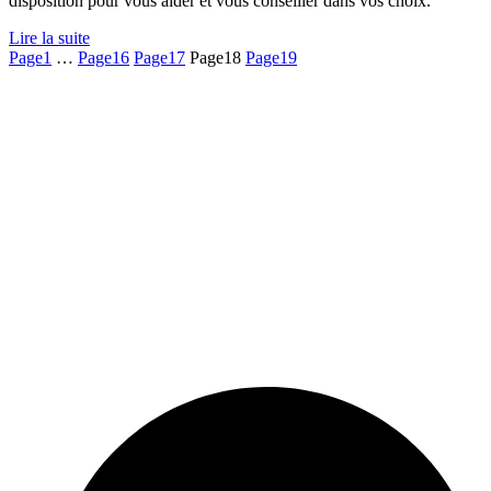
disposition pour vous aider et vous conseiller dans vos choix.
Lire la suite
Page
1
…
Page
16
Page
17
Page
18
Page
19