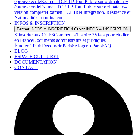
épreuve écrite
Examen TCF TP Tout Public sur ordinateur +
épreuve orale
Examen TCF TP Tout Public sur ordinateur –
version complète
Examen TCF IRN Intégration, Résidence et
Nationalité sur ordinateur
INFOS & INSCRIPTION
Fermer INFOS & INSCRIPTION
Ouvrir INFOS & INSCRIPTION
S’inscrire aux CCFS
Comment s’inscrire ?
Visas pour étudier
en France
Documents administratifs et juridiques
Étudier à Paris
Découvrir Paris
Se loger à Paris
FAQ
BLOG
ESPACE CULTUREL
DOCUMENTATION
CONTACT