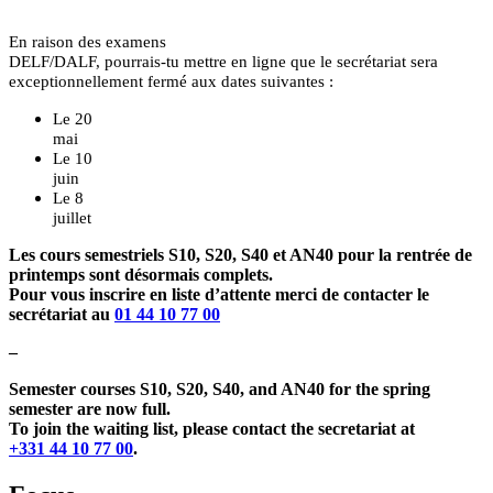
En raison des examens
DELF/DALF, pourrais-tu mettre en ligne que le secrétariat sera
exceptionnellement fermé aux dates suivantes :
Le 20
mai
Le 10
juin
Le 8
juillet
Les cours semestriels S10, S20, S40 et AN40 pour la rentrée de
printemps sont désormais complets.
Pour vous inscrire en liste d’attente merci de contacter le
secrétariat au
01 44 10 77 00
–
Semester courses S10, S20, S40, and AN40 for the spring
semester are now full.
To join the waiting list, please contact the secretariat at
+331 44 10 77 00
.