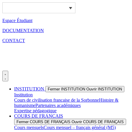
Aller
au
contenu
Espace Étudiant
DOCUMENTATION
CONTACT
INSTITUTION
Fermer INSTITUTION
Ouvrir INSTITUTION
Institution
Cours de civilisation française de la Sorbonne
Histoire &
humanisme
Partenaires académiques
Expertise pédagogique
COURS DE FRANÇAIS
Fermer COURS DE FRANÇAIS
Ouvrir COURS DE FRANÇAIS
Cours mensuels
Cours mensuel – français général (M5)