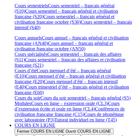
Cours semestriels
Cours semestriel – français général
(S10)
Cours semestriel – français général et civilisation
française (S20)
Cours semestriel – français général et
civilisation française octobre (S30)
Cours semestriel – français
intensif (S40)
Cours annuels
Cours annuel – français général et civilisation
française (AN40)
Cours annuel – français général et
civilisation française octobre (AN50)
Cours spécialisés
Cours semestriel – français des affaires
(S11)
Cours semestriel – français des affaires et civilisation
française (S21)
Cours d’été
Cours mensuel d’été – français général
(E10)
Cours mensuel d’été – français général et civilisation
française (E20)
Cours mensuel d’été – français intensif
(E40)
Cours trimestriel d’été – français général et civilisation
française (E60)
Cours du soir
Cours du soir semestriel – français général (S5)
Modules
Cours en ligne – expression orale (CL3)
Cours
d’expression écrite et orale en ligne (CL4)
Conférences de
civilisation française française (C15)
Cours de phonétique
avec laboratoire (P3)
Tutorat individuel en ligne (T45)
COURS EN LIGNE
Fermer COURS EN LIGNE
Ouvrir COURS EN LIGNE