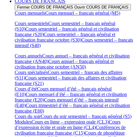
COURS DE FRANÇAIS
Fermer COURS DE FRANÇAIS
Ouvrir COURS DE FRANÇAIS
Cours mensuels
Cours mensuel – français général (M5)
Cours semestriels
Cours semestriel – français général
(S10)
Cours semestriel – français général et civilisation
française (S20)
Cours semestriel – français général et
civilisation française octobre (S30)
Cours semestriel – français
intensif (S40)
Cours annuels
Cours annuel – français général et civilisation
française (AN40)
Cours annuel – français général et
civilisation française octobre (AN50)
Cours spécialisés
Cours semestriel – français des affaires
(S11)
Cours semestriel – français des affaires et civilisation
française (S21)
Cours d’été
Cours mensuel d’été – français général
(E10)
Cours mensuel d’été – français général et civilisation
française (E20)
Cours mensuel d’été – français intensif
(E40)
Cours trimestriel d’été – français général et civilisation
française (E60)
Cours du soir
Cours du soir semestriel – français général (S5)
Modules
Cours en ligne – expression orale (CL3)
Cours
d’expression écrite et orale en ligne (CL4)
Conférences de
civilisation française française (C15)
Cours de phonétique