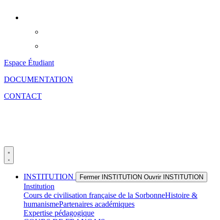
Aller
au
contenu
Espace Étudiant
DOCUMENTATION
CONTACT
INSTITUTION
Fermer INSTITUTION
Ouvrir INSTITUTION
Institution
Cours de civilisation française de la Sorbonne
Histoire &
humanisme
Partenaires académiques
Expertise pédagogique