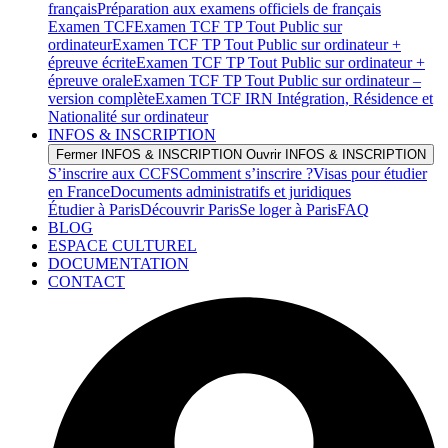
français
Préparation aux examens officiels de français
Examen TCF
Examen TCF TP Tout Public sur
ordinateur
Examen TCF TP Tout Public sur ordinateur +
épreuve écrite
Examen TCF TP Tout Public sur ordinateur +
épreuve orale
Examen TCF TP Tout Public sur ordinateur –
version complète
Examen TCF IRN Intégration, Résidence et
Nationalité sur ordinateur
INFOS & INSCRIPTION
Fermer INFOS & INSCRIPTION
Ouvrir INFOS & INSCRIPTION
S’inscrire aux CCFS
Comment s’inscrire ?
Visas pour étudier
en France
Documents administratifs et juridiques
Étudier à Paris
Découvrir Paris
Se loger à Paris
FAQ
BLOG
ESPACE CULTUREL
DOCUMENTATION
CONTACT