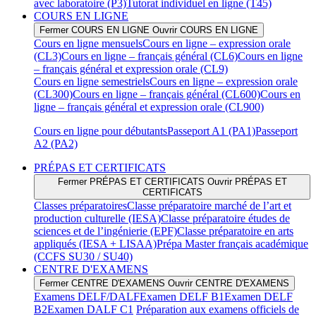
avec laboratoire (P3)
Tutorat individuel en ligne (T45)
COURS EN LIGNE
Fermer COURS EN LIGNE
Ouvrir COURS EN LIGNE
Cours en ligne mensuels
Cours en ligne – expression orale
(CL3)
Cours en ligne – français général (CL6)
Cours en ligne
– français général et expression orale (CL9)
Cours en ligne semestriels
Cours en ligne – expression orale
(CL300)
Cours en ligne – français général (CL600)
Cours en
ligne – français général et expression orale (CL900)
Cours en ligne pour débutants
Passeport A1 (PA1)
Passeport
A2 (PA2)
PRÉPAS ET CERTIFICATS
Fermer PRÉPAS ET CERTIFICATS
Ouvrir PRÉPAS ET
CERTIFICATS
Classes préparatoires
Classe préparatoire marché de l’art et
production culturelle (IESA)
Classe préparatoire études de
sciences et de l’ingénierie (EPF)
Classe préparatoire en arts
appliqués (IESA + LISAA)
Prépa Master français académique
(CCFS SU30 / SU40)
CENTRE D'EXAMENS
Fermer CENTRE D'EXAMENS
Ouvrir CENTRE D'EXAMENS
Examens DELF/DALF
Examen DELF B1
Examen DELF
B2
Examen DALF C1
Préparation aux examens officiels de