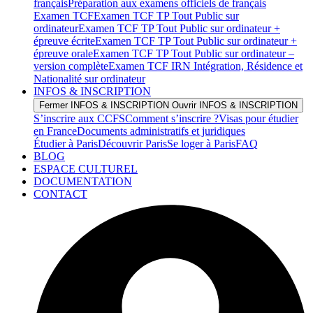
français
Préparation aux examens officiels de français
Examen TCF
Examen TCF TP Tout Public sur
ordinateur
Examen TCF TP Tout Public sur ordinateur +
épreuve écrite
Examen TCF TP Tout Public sur ordinateur +
épreuve orale
Examen TCF TP Tout Public sur ordinateur –
version complète
Examen TCF IRN Intégration, Résidence et
Nationalité sur ordinateur
INFOS & INSCRIPTION
Fermer INFOS & INSCRIPTION
Ouvrir INFOS & INSCRIPTION
S’inscrire aux CCFS
Comment s’inscrire ?
Visas pour étudier
en France
Documents administratifs et juridiques
Étudier à Paris
Découvrir Paris
Se loger à Paris
FAQ
BLOG
ESPACE CULTUREL
DOCUMENTATION
CONTACT