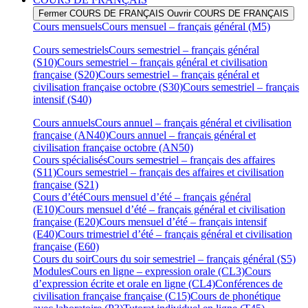
Fermer COURS DE FRANÇAIS
Ouvrir COURS DE FRANÇAIS
Cours mensuels
Cours mensuel – français général (M5)
Cours semestriels
Cours semestriel – français général
(S10)
Cours semestriel – français général et civilisation
française (S20)
Cours semestriel – français général et
civilisation française octobre (S30)
Cours semestriel – français
intensif (S40)
Cours annuels
Cours annuel – français général et civilisation
française (AN40)
Cours annuel – français général et
civilisation française octobre (AN50)
Cours spécialisés
Cours semestriel – français des affaires
(S11)
Cours semestriel – français des affaires et civilisation
française (S21)
Cours d’été
Cours mensuel d’été – français général
(E10)
Cours mensuel d’été – français général et civilisation
française (E20)
Cours mensuel d’été – français intensif
(E40)
Cours trimestriel d’été – français général et civilisation
française (E60)
Cours du soir
Cours du soir semestriel – français général (S5)
Modules
Cours en ligne – expression orale (CL3)
Cours
d’expression écrite et orale en ligne (CL4)
Conférences de
civilisation française française (C15)
Cours de phonétique