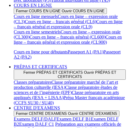
avec laboratoire (P3)
Tutorat individuel en ligne (T45)
COURS EN LIGNE
Fermer COURS EN LIGNE
Ouvrir COURS EN LIGNE
Cours en ligne mensuels
Cours en ligne – expression orale
(CL3)
Cours en ligne – français général (CL6)
Cours en ligne
– français général et expression orale (CL9)
Cours en ligne semestriels
Cours en ligne – expression orale
(CL300)
Cours en ligne – français général (CL600)
Cours en
ligne – français général et expression orale (CL900)
Cours en ligne pour débutants
Passeport A1 (PA1)
Passeport
A2 (PA2)
PRÉPAS ET CERTIFICATS
Fermer PRÉPAS ET CERTIFICATS
Ouvrir PRÉPAS ET
CERTIFICATS
Classes préparatoires
Classe préparatoire marché de l’art et
production culturelle (IESA)
Classe préparatoire études de
sciences et de l’ingénierie (EPF)
Classe préparatoire en arts
appliqués (IESA + LISAA)
Prépa Master français académique
(CCFS SU30 / SU40)
CENTRE D'EXAMENS
Fermer CENTRE D'EXAMENS
Ouvrir CENTRE D'EXAMENS
Examens DELF/DALF
Examen DELF B1
Examen DELF
B2
Examen DALF C1
Préparation aux examens officiels de