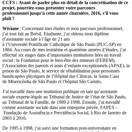
CCFS : Avant de parler plus en détail de la concrétisation de ce
projet, pourriez-vous présenter votre parcours
professionnel jusqu’à cette année charnière, 2016, s’il vous
plaît ?
Wiviane
: Concernant mes études et mon parcours professionnel,
j’ai tout fait au Brésil. Etudiante, j’ai obtenu mon diplôme
d’assistante sociale à l’âge de 21 ans
à l’Université Pontificale Catholique de São Paulo (PUC-SP) en
1984. Au cours de mes troisième et quatrième années d’études, j’ai
effectué six stages dans d’importantes institutions liées au travail
social : la Fondation pour le bien-être des mineurs (FEBEM),
l’Association des parents et amis d’enfants exceptionnels (APAE), la
prison de São Paulo, le service de réhabilitation pour personnes
handicapées physiques de l’Hôpital das Clínicas, la Santa Casa
de Misericórdia de São Paulo et l’hôpital São Camilo.
J’ai travaillé dans une institution publique en tant qu’assistante
sociale experte-légale au Tribunal de Justice de l’état de São Paulo,
au Tribunal de la Famille, de 1989 à 1998. Ensuite, j’ai travaillé
comme assistante sociale dans une entreprise privée, FAPES –
Fundação de Assistência e Previdência Social, à Rio de Janeiro de
2003 à 2016.
De 1995 à 1998, j’ai suivi une formation post-universitaire en