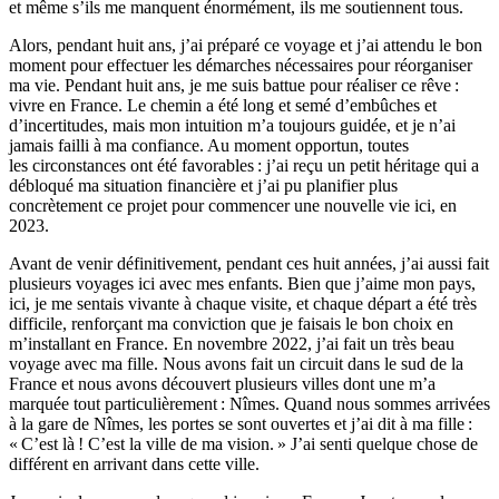
et même s’ils me manquent énormément, ils me soutiennent tous.
Alors, pendant huit ans, j’ai préparé ce voyage et j’ai attendu le bon
moment pour effectuer les démarches nécessaires pour réorganiser
ma vie. Pendant huit ans, je me suis battue pour réaliser ce rêve :
vivre en France. Le chemin a été long et semé d’embûches et
d’incertitudes, mais mon intuition m’a toujours guidée, et je n’ai
jamais failli à ma confiance. Au moment opportun, toutes
les circonstances ont été favorables : j’ai reçu un petit héritage qui a
débloqué ma situation financière et j’ai pu planifier plus
concrètement ce projet pour commencer une nouvelle vie ici, en
2023.
Avant de venir définitivement, pendant ces huit années, j’ai aussi fait
plusieurs voyages ici avec mes enfants. Bien que j’aime mon pays,
ici, je me sentais vivante à chaque visite, et chaque départ a été très
difficile, renforçant ma conviction que je faisais le bon choix en
m’installant en France. En novembre 2022, j’ai fait un très beau
voyage avec ma fille. Nous avons fait un circuit dans le sud de la
France et nous avons découvert plusieurs villes dont une m’a
marquée tout particulièrement : Nîmes. Quand nous sommes arrivées
à la gare de Nîmes, les portes se sont ouvertes et j’ai dit à ma fille :
« C’est là ! C’est la ville de ma vision. » J’ai senti quelque chose de
différent en arrivant dans cette ville.