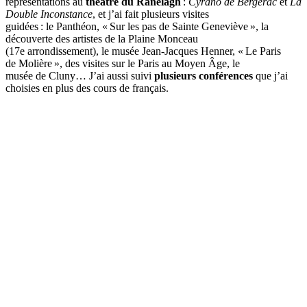
représentations au
théâtre du Ranelagh
:
Cyrano de Bergerac
et
La
Double Inconstance
, et j’ai fait plusieurs visites
guidées : le Panthéon, « Sur les pas de Sainte Geneviève », la
découverte des artistes de la Plaine Monceau
(17e arrondissement), le musée Jean-Jacques Henner, « Le Paris
de Molière », des visites sur le Paris au Moyen Âge, le
musée de Cluny… J’ai aussi suivi
plusieurs conférences
que j’ai
choisies en plus des cours de français.