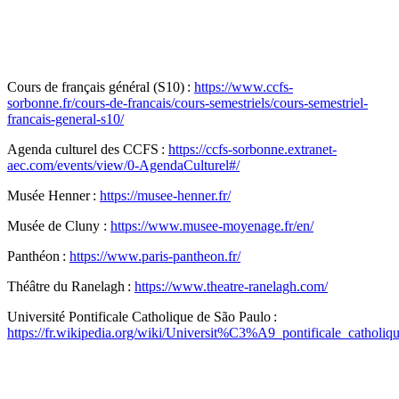
Cours de français général (S10) :
https://www.ccfs-
sorbonne.fr/cours-de-francais/cours-semestriels/cours-semestriel-
francais-general-s10/
Agenda culturel des CCFS :
https://ccfs-sorbonne.extranet-
aec.com/events/view/0-AgendaCulturel#/
Musée Henner :
https://musee-henner.fr/
Musée de Cluny :
https://www.musee-moyenage.fr/en/
Panthéon :
https://www.paris-pantheon.fr/
Théâtre du Ranelagh :
https://www.theatre-ranelagh.com/
Université Pontificale Catholique de São Paulo :
https://fr.wikipedia.org/wiki/Universit%C3%A9_pontificale_cath