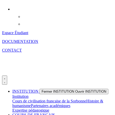
Aller
au
contenu
Espace Étudiant
DOCUMENTATION
CONTACT
INSTITUTION
Fermer INSTITUTION
Ouvrir INSTITUTION
Institution
Cours de civilisation française de la Sorbonne
Histoire &
humanisme
Partenaires académiques
Expertise pédagogique
COURS DE FRANÇAIS