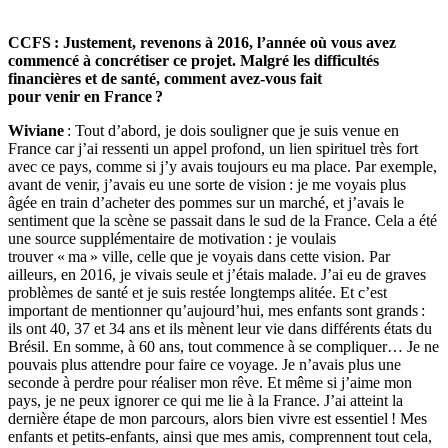
CCFS : Justement, revenons à 2016, l’année où vous avez
commencé à concrétiser ce projet. Malgré les difficultés
financières et de santé, comment avez-vous fait
pour venir en France ?
Wiviane
: Tout d’abord, je dois souligner que je suis venue en
France car j’ai ressenti un appel profond, un lien spirituel très fort
avec ce pays, comme si j’y avais toujours eu ma place. Par exemple,
avant de venir, j’avais eu une sorte de vision : je me voyais plus
âgée en train d’acheter des pommes sur un marché, et j’avais le
sentiment que la scène se passait dans le sud de la France. Cela a été
une source supplémentaire de motivation : je voulais
trouver « ma » ville, celle que je voyais dans cette vision. Par
ailleurs, en 2016, je vivais seule et j’étais malade. J’ai eu de graves
problèmes de santé et je suis restée longtemps alitée. Et c’est
important de mentionner qu’aujourd’hui, mes enfants sont grands :
ils ont 40, 37 et 34 ans et ils mènent leur vie dans différents états du
Brésil. En somme, à 60 ans, tout commence à se compliquer… Je ne
pouvais plus attendre pour faire ce voyage. Je n’avais plus une
seconde à perdre pour réaliser mon rêve. Et même si j’aime mon
pays, je ne peux ignorer ce qui me lie à la France. J’ai atteint la
dernière étape de mon parcours, alors bien vivre est essentiel ! Mes
enfants et petits-enfants, ainsi que mes amis, comprennent tout cela,