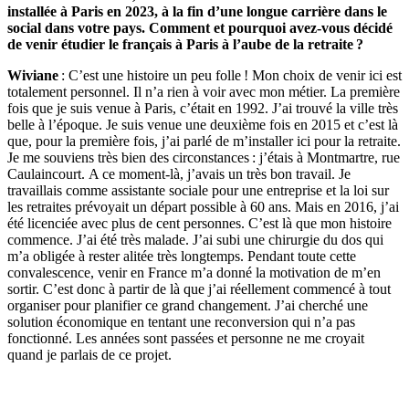
installée à Paris en 2023, à la fin d’une longue carrière dans le
social dans votre pays. Comment et pourquoi avez-vous décidé
de venir étudier le français à Paris à l’aube de la retraite ?
Wiviane
: C’est une histoire un peu folle ! Mon choix de venir ici est
totalement personnel. Il n’a rien à voir avec mon métier. La première
fois que je suis venue à Paris, c’était en 1992. J’ai trouvé la ville très
belle à l’époque. Je suis venue une deuxième fois en 2015 et c’est là
que, pour la première fois, j’ai parlé de m’installer ici pour la retraite.
Je me souviens très bien des circonstances : j’étais à Montmartre, rue
Caulaincourt. A ce moment-là, j’avais un très bon travail. Je
travaillais comme assistante sociale pour une entreprise et la loi sur
les retraites prévoyait un départ possible à 60 ans. Mais en 2016, j’ai
été licenciée avec plus de cent personnes. C’est là que mon histoire
commence. J’ai été très malade. J’ai subi une chirurgie du dos qui
m’a obligée à rester alitée très longtemps. Pendant toute cette
convalescence, venir en France m’a donné la motivation de m’en
sortir. C’est donc à partir de là que j’ai réellement commencé à tout
organiser pour planifier ce grand changement. J’ai cherché une
solution économique en tentant une reconversion qui n’a pas
fonctionné. Les années sont passées et personne ne me croyait
quand je parlais de ce projet.