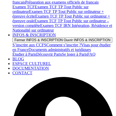
français
Préparation aux examens officiels de français
Examen TCF
Examen TCF TP Tout Public sur
ordinateur
Examen TCF TP Tout Public sur ordinateur +
épreuve écrite
Examen TCF TP Tout Public sur ordinateur +
épreuve orale
Examen TCF TP Tout Public sur ordinateur –
version complète
Examen TCF IRN Intégration, Résidence et
Nationalité sur ordinateur
INFOS & INSCRIPTION
Fermer INFOS & INSCRIPTION
Ouvrir INFOS & INSCRIPTION
S’inscrire aux CCFS
Comment s’inscrire ?
Visas pour étudier
en France
Documents administratifs et juridiques
Étudier à Paris
Découvrir Paris
Se loger à Paris
FAQ
BLOG
ESPACE CULTUREL
DOCUMENTATION
CONTACT