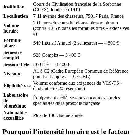
Cours de Civilisation française de la Sorbonne
Institution
(CCFS), fondés en 1919
Localisation
7-11 avenue des chasseurs, 75017 Paris, France
20 heures de cours hebdomadaires minimum
Volume
(contre 4 à 6 h dans les formules dites « extensives
horaire
»)
Formule
S40 Intensif Annuel (2 semestres) — 4 800 €
phare
Semestre
S20 Complet — 3 400 €
complet
Session d’été
E60 Été — 3 400 €
A1 à C2 (Cadre Européen Commun de Référence
Niveaux
pour les Langues — CECRL)
Volume conforme aux exigences du VLS-TS «
Éligibilité visa
étudiant » (≥ 20 h/semaine)
Laboratoire
Équipement dédié, sessions encadrées par des
de
spécialistes de la prosodie française
phonétique
Nationalités
Plus de 130 chaque année
accueillies
Pourquoi l’intensité horaire est le facteur