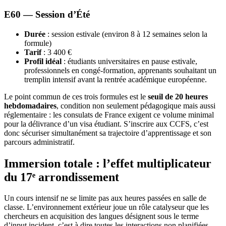
E60 — Session d’Été
Durée
: session estivale (environ 8 à 12 semaines selon la
formule)
Tarif
: 3 400 €
Profil idéal
: étudiants universitaires en pause estivale,
professionnels en congé-formation, apprenants souhaitant un
tremplin intensif avant la rentrée académique européenne.
Le point commun de ces trois formules est le
seuil de 20 heures
hebdomadaires
, condition non seulement pédagogique mais aussi
réglementaire : les consulats de France exigent ce volume minimal
pour la délivrance d’un visa étudiant. S’inscrire aux CCFS, c’est
donc sécuriser simultanément sa trajectoire d’apprentissage et son
parcours administratif.
Immersion totale : l’effet multiplicateur
du 17ᵉ arrondissement
Un cours intensif ne se limite pas aux heures passées en salle de
classe. L’environnement extérieur joue un rôle catalyseur que les
chercheurs en acquisition des langues désignent sous le terme
d’input incident, c’est à dire toutes les interactions non planifiées