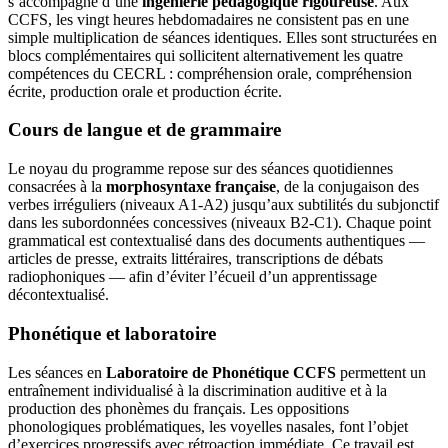
s’accompagne d’une
ingénierie pédagogique rigoureuse
. Aux
CCFS, les vingt heures hebdomadaires ne consistent pas en une
simple multiplication de séances identiques. Elles sont structurées en
blocs complémentaires qui sollicitent alternativement les quatre
compétences du CECRL : compréhension orale, compréhension
écrite, production orale et production écrite.
Cours de langue et de grammaire
Le noyau du programme repose sur des séances quotidiennes
consacrées à la
morphosyntaxe française
, de la conjugaison des
verbes irréguliers (niveaux A1-A2) jusqu’aux subtilités du subjonctif
dans les subordonnées concessives (niveaux B2-C1). Chaque point
grammatical est contextualisé dans des documents authentiques —
articles de presse, extraits littéraires, transcriptions de débats
radiophoniques — afin d’éviter l’écueil d’un apprentissage
décontextualisé.
Phonétique et laboratoire
Les séances en
Laboratoire de Phonétique CCFS
permettent un
entraînement individualisé à la discrimination auditive et à la
production des phonèmes du français. Les oppositions
phonologiques problématiques, les voyelles nasales, font l’objet
d’exercices progressifs avec rétroaction immédiate. Ce travail est