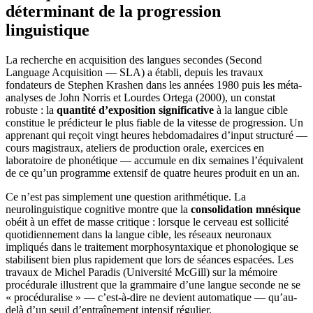
déterminant de la progression
linguistique
La recherche en acquisition des langues secondes (Second
Language Acquisition — SLA) a établi, depuis les travaux
fondateurs de Stephen Krashen dans les années 1980 puis les méta-
analyses de John Norris et Lourdes Ortega (2000), un constat
robuste : la
quantité d’exposition significative
à la langue cible
constitue le prédicteur le plus fiable de la vitesse de progression. Un
apprenant qui reçoit vingt heures hebdomadaires d’input structuré —
cours magistraux, ateliers de production orale, exercices en
laboratoire de phonétique — accumule en dix semaines l’équivalent
de ce qu’un programme extensif de quatre heures produit en un an.
Ce n’est pas simplement une question arithmétique. La
neurolinguistique cognitive montre que la
consolidation mnésique
obéit à un effet de masse critique : lorsque le cerveau est sollicité
quotidiennement dans la langue cible, les réseaux neuronaux
impliqués dans le traitement morphosyntaxique et phonologique se
stabilisent bien plus rapidement que lors de séances espacées. Les
travaux de Michel Paradis (Université McGill) sur la mémoire
procédurale illustrent que la grammaire d’une langue seconde ne se
« procéduralise » — c’est-à-dire ne devient automatique — qu’au-
delà d’un seuil d’entraînement intensif régulier.