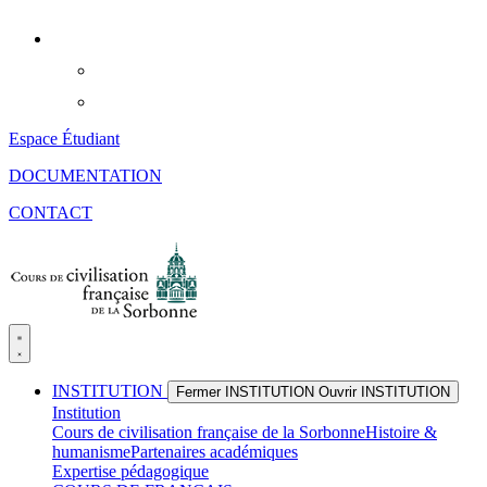
Aller
au
contenu
Espace Étudiant
DOCUMENTATION
CONTACT
INSTITUTION
Fermer INSTITUTION
Ouvrir INSTITUTION
Institution
Cours de civilisation française de la Sorbonne
Histoire &
humanisme
Partenaires académiques
Expertise pédagogique