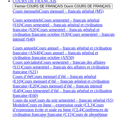
COURS DE FRANÇAIS
Fermer COURS DE FRANÇAIS
Ouvrir COURS DE FRANÇAIS
Cours mensuels
Cours mensuel – français général (M5)
Cours semestriels
Cours semestriel – français général
(S10)
Cours semestriel – français général et civilisation
française (S20)
Cours semestriel – français général et
civilisation française octobre (S30)
Cours semestriel – français
intensif (S40)
Cours annuels
Cours annuel – français général et civilisation
française (AN40)
Cours annuel – français général et
civilisation française octobre (AN50)
Cours spécialisés
Cours semestriel – français des affaires
(S11)
Cours semestriel – français des affaires et civilisation
française (S21)
Cours d’été
Cours mensuel d’été – français général
(E10)
Cours mensuel d’été – français général et civilisation
française (E20)
Cours mensuel d’été – français intensif
(E40)
Cours trimestriel d’été – français général et civilisation
française (E60)
Cours du soir
Cours du soir semestriel – français général (S5)
Modules
Cours en ligne – expression orale (CL3)
Cours
d’expression écrite et orale en ligne (CL4)
Conférences de
civilisation française française (C15)
Cours de phonétique