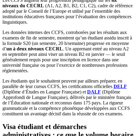
Les CCFS alignent leur progression pédagogique sur les
six
niveaux du CECRL
(A1, A2, B1, B2, C1, C2), cadre de référence
adopté par le Conseil de l’Europe et utilisé par l’ensemble des
institutions éducatives françaises pour l’évaluation des compétences
linguistiques.
Les données internes des CCFS, corroborées par les résultats aux
examens de fin de semestre, montrent qu’un étudiant assidu inscrit à
la formule S20 (un semestre, 20 h/semaine) progresse en moyenne
d’
un à deux niveaux CECRL
. Un apprenant entré au niveau A2
en septembre peut ainsi viser un niveau B2 en janvier — le seuil
généralement requis pour une inscription en licence dans une
université française ou pour l’exercice de nombreuses professions
réglementées.
Les étudiants qui le souhaitent peuvent par ailleurs préparer, en
parallèle de leur cursus CCFS, les certifications officielles
DELF
(Diplôme d’Études en Langue Française) et
DALF
(Diplôme
Approfondi de Langue Française), délivrés par le ministère français
de l’Éducation nationale et reconnus dans 175 pays. La rigueur
grammaticale et la compétence phonétique développées aux CCFS
constituent un avantage décisif dans la réussite de ces examens.
Visa étudiant et démarches
administratives : ce que le volume horaire