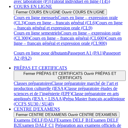
avec laboratoire (P3)
Tutorat individuel en ligne (T45)
COURS EN LIGNE
Fermer COURS EN LIGNE
Ouvrir COURS EN LIGNE
Cours en ligne mensuels
Cours en ligne – expression orale
(CL3)
Cours en ligne – français général (CL6)
Cours en ligne
– français général et expression orale (CL9)
Cours en ligne semestriels
Cours en ligne – expression orale
(CL300)
Cours en ligne – français général (CL600)
Cours en
ligne – français général et expression orale (CL900)
Cours en ligne pour débutants
Passeport A1 (PA1)
Passeport
A2 (PA2)
PRÉPAS ET CERTIFICATS
Fermer PRÉPAS ET CERTIFICATS
Ouvrir PRÉPAS ET
CERTIFICATS
Classes préparatoires
Classe préparatoire marché de l’art et
production culturelle (IESA)
Classe préparatoire études de
sciences et de l’ingénierie (EPF)
Classe préparatoire en arts
appliqués (IESA + LISAA)
Prépa Master français académique
(CCFS SU30 / SU40)
CENTRE D'EXAMENS
Fermer CENTRE D'EXAMENS
Ouvrir CENTRE D'EXAMENS
Examens DELF/DALF
Examen DELF B1
Examen DELF
B2
Examen DALF C1
Préparation aux examens officiels de